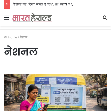
सिलेबस नहीं, दिमाग जीतता है परीक्षा, IIT रुड़की के इस पूर्व छात्र की किताब से बदल रही लाखों अभ्यर्थियों की सोच
Menu
S
fo
Home
/
नेशनल
नेशनल