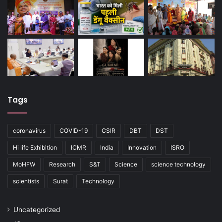
Tags
coronavirus
COVID-19
CSIR
DBT
DST
Hi life Exhibition
ICMR
India
Innovation
ISRO
MoHFW
Research
S&T
Science
science technology
scientists
Surat
Technology
Uncategorized