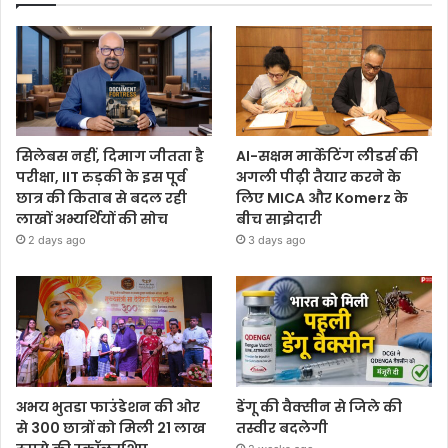
सिलेबस नहीं, दिमाग जीतता है
AI-सक्षम मार्केटिंग लीडर्स की
परीक्षा, IIT रुड़की के इस पूर्व
अगली पीढ़ी तैयार करने के
छात्र की किताब से बदल रही
लिए MICA और Komerz के
लाखों अभ्यर्थियों की सोच
बीच साझेदारी
2 days ago
3 days ago
अभय भुतडा फाउंडेशन की ओर
डेंगू की वैक्सीन से जिले की
से 300 छात्रों को मिली 21 लाख
तस्वीर बदलेगी