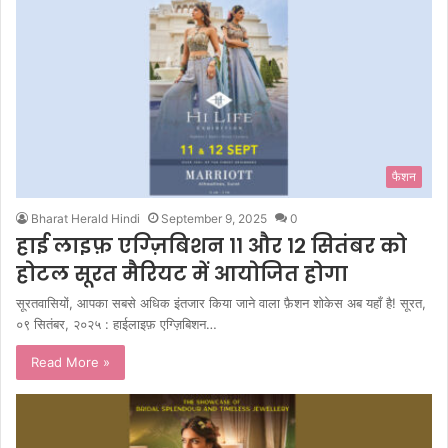
फैशन
Bharat Herald Hindi
September 9, 2025
0
हाई लाइफ़ एग्ज़िबिशन ११ और १२ सितंबर को
होटल सूरत मैरियट में आयोजित होगा
सूरतवासियों, आपका सबसे अधिक इंतजार किया जाने वाला फ़ैशन शोकेस अब यहाँ है! सूरत,
०९ सितंबर, २०२५ : हाईलाइफ़ एग्ज़िबिशन…
Read More »