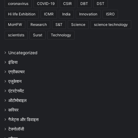
coronavirus
COVID-19
CSIR
DBT
DST
Hi life Exhibition
ICMR
India
Innovation
ISRO
MoHFW
Research
S&T
Science
science technology
scientists
Surat
Technology
Uncategorized
इंडिया
एग्रीकल्चर
एजुकेशन
एंटरटेनमेंट
ऑटोमोबाइल
करियर
गैजेट्स और डिवाइस
टेक्नोलॉजी