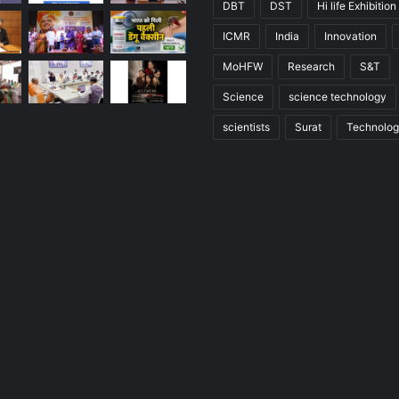
DBT
DST
Hi life Exhibition
ICMR
India
Innovation
MoHFW
Research
S&T
Science
science technology
scientists
Surat
Technolo