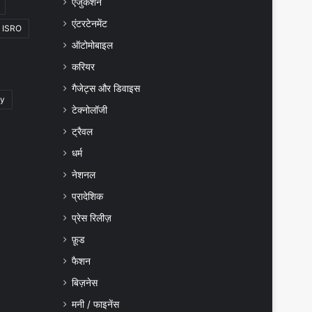
एजुकेशन
एंटरटेनमेंट
ISRO
ऑटोमोबाइल
करियर
गैजेट्स और डिवाइस
gy
टेक्नोलॉजी
ट्रैवल
धर्म
नेशनल
प्रादेशिक
प्रेस रिलीज़
फ़ूड
फैशन
बिज़नेस
मनी / फाइनेंस