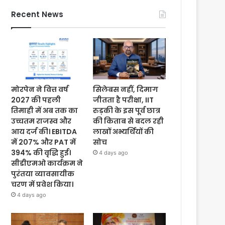
Recent News
मोरपेन ने वित्त वर्ष
सिलेबस नहीं, दिमाग
2027 की पहली
जीतता है परीक्षा, IIT
तिमाही में अब तक का
रुड़की के इस पूर्व छात्र
उच्चतम राजस्व और
की किताब से बदल रही
आय दर्ज की। EBITDA
लाखों अभ्यर्थियों की
में 207% और PAT में
सोच
394% की वृद्धि हुई।
4 days ago
सीडीएमओ कार्यक्रम ने
पुरंतया व्यावसायीक
चरण में प्रवेश किया।
4 days ago