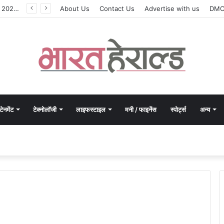
मोरपेन ने वित्त वर्ष 2027 की पहली तिमाही में अब तक का उच्चतम राजस्व और आय दर्ज की। EBITDA में 207% और PAT में 394% की वृद्धि हुई। सीडीएमओ कार्यक्रम ने पुरंतया व्यावसायीक चरण में प्रवेश किया।
About Us
Contact Us
Advertise with us
DM
टेनमेंट
टेक्नोलॉजी
लाइफस्टाइल
मनी / फाइनेंस
स्पोर्ट्स
अन्य