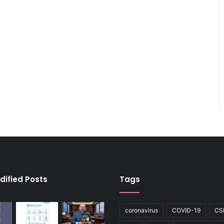
dified Posts
Tags
coronavirus
COVID-19
CS