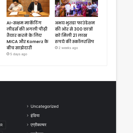
AI-सक्षम मार्केटिंग
अभय भुतडा फाउंडेशन
लीडर्स की अगली पीढ़ी
की ओर से 300 छात्रों
तैयार करने के लिए
को मिली 21 लाख
MICA और Komerz के
रुपये की स्कॉलरशिप
बीच साझेदारी
2 weeks ago
5 days ago
Uncategorized
इंडिया
एग्रीकल्चर
IR