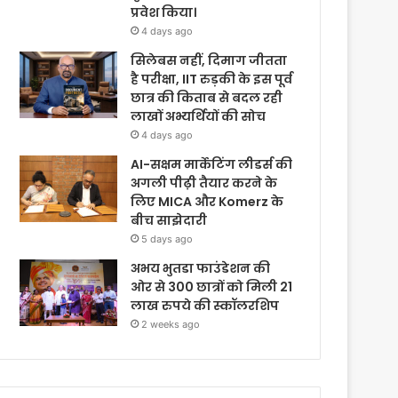
प्रवेश किया।
4 days ago
सिलेबस नहीं, दिमाग जीतता
है परीक्षा, IIT रुड़की के इस पूर्व
छात्र की किताब से बदल रही
लाखों अभ्यर्थियों की सोच
4 days ago
AI-सक्षम मार्केटिंग लीडर्स की
अगली पीढ़ी तैयार करने के
लिए MICA और Komerz के
बीच साझेदारी
5 days ago
अभय भुतडा फाउंडेशन की
ओर से 300 छात्रों को मिली 21
लाख रुपये की स्कॉलरशिप
2 weeks ago