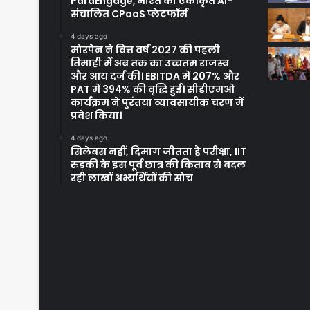
ParaEngage, भारत का एकीकृत AI-
संचालित CPaaS प्लेटफॉर्म
4 days ago
मोरपेन ने वित्त वर्ष 2027 की पहली
तिमाही में अब तक का उच्चतम राजस्व
और आय दर्ज की। EBITDA में 207% और
PAT में 394% की वृद्धि हुई। सीडीएमओ
कार्यक्रम ने पुरंतया व्यावसायीक चरण में
प्रवेश किया।
4 days ago
सिलेबस नहीं, दिमाग जीतता है परीक्षा, IIT
रुड़की के इस पूर्व छात्र की किताब से बदल
रही लाखों अभ्यर्थियों की सोच