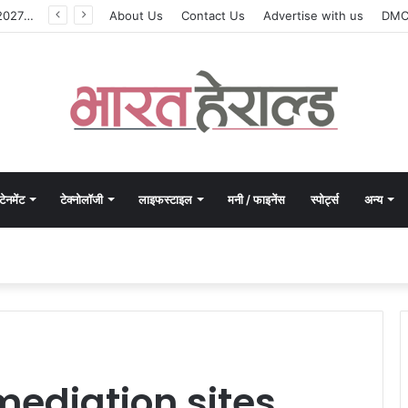
मोरपेन ने वित्त वर्ष 2027 की पहली तिमाही में अब तक का उच्चतम राजस्व और आय दर्ज की। EBITDA में 207% और PAT में 394% की वृद्धि हुई। सीडीएमओ कार्यक्रम ने पुरंतया व्यावसायीक चरण में प्रवेश किया।
About Us
Contact Us
Advertise with us
DM
टेनमेंट
टेक्नोलॉजी
लाइफस्टाइल
मनी / फाइनेंस
स्पोर्ट्स
अन्य
ediation sites