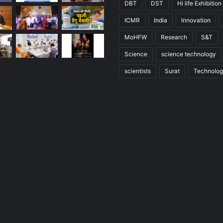
DBT
DST
Hi life Exhibition
ICMR
India
Innovation
MoHFW
Research
S&T
Science
science technology
scientists
Surat
Technolo