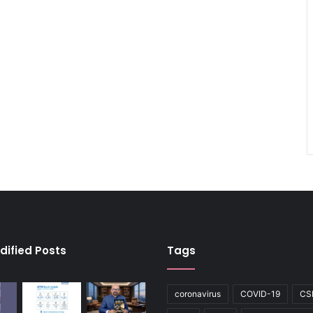
dified Posts
Tags
coronavirus
COVID-19
CS