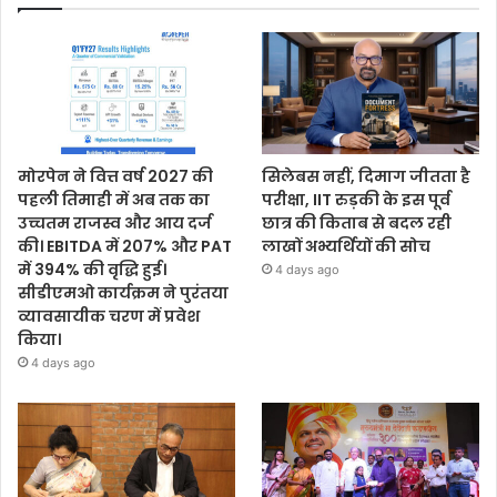
मोरपेन ने वित्त वर्ष 2027 की
सिलेबस नहीं, दिमाग जीतता है
पहली तिमाही में अब तक का
परीक्षा, IIT रुड़की के इस पूर्व
उच्चतम राजस्व और आय दर्ज
छात्र की किताब से बदल रही
की। EBITDA में 207% और PAT
लाखों अभ्यर्थियों की सोच
में 394% की वृद्धि हुई।
4 days ago
सीडीएमओ कार्यक्रम ने पुरंतया
व्यावसायीक चरण में प्रवेश
किया।
4 days ago