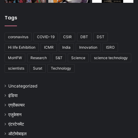
Tags
coronavirus
COVID-19
CSIR
DBT
DST
Hi life Exhibition
ICMR
India
Innovation
ISRO
MoHFW
Research
S&T
Science
science technology
scientists
Surat
Technology
Uncategorized
इंडिया
एग्रीकल्चर
एजुकेशन
एंटरटेनमेंट
ऑटोमोबाइल