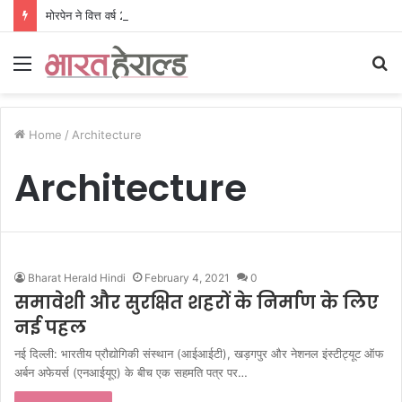
मोरपेन ने वित्त वर्ष 2027 की पहली तिमाही में अब तक का उच्चतम राजस्व और आय दर्ज की। EBITDA में 207% और PAT में 394% की वृद्धि हुई। सीडीएमओ कार्यक्रम ने पुरंतया व्यावसायीक चरण में प्रवेश किया।
Menu
S
fo
Home
/
Architecture
Architecture
Bharat Herald Hindi
February 4, 2021
0
समावेशी और सुरक्षित शहरों के निर्माण के लिए
नई पहल
नई दिल्ली: भारतीय प्रौद्योगिकी संस्थान (आईआईटी), खड़गपुर और नेशनल इंस्टीट्यूट ऑफ
अर्बन अफेयर्स (एनआईयूए) के बीच एक सहमति पत्र पर…