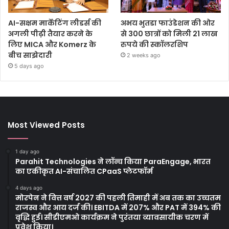
AI-सक्षम मार्केटिंग लीडर्स की
अभय भुतडा फाउंडेशन की ओर
अगली पीढ़ी तैयार करने के
से 300 छात्रों को मिली 21 लाख
लिए MICA और Komerz के
रुपये की स्कॉलरशिप
बीच साझेदारी
2 weeks ago
5 days ago
Most Viewed Posts
1 day ago
Parahit Technologies ने लॉन्च किया ParaEngage, भारत
का एकीकृत AI-संचालित CPaaS प्लेटफॉर्म
4 days ago
मोरपेन ने वित्त वर्ष 2027 की पहली तिमाही में अब तक का उच्चतम
राजस्व और आय दर्ज की। EBITDA में 207% और PAT में 394% की
वृद्धि हुई। सीडीएमओ कार्यक्रम ने पुरंतया व्यावसायीक चरण में
प्रवेश किया।