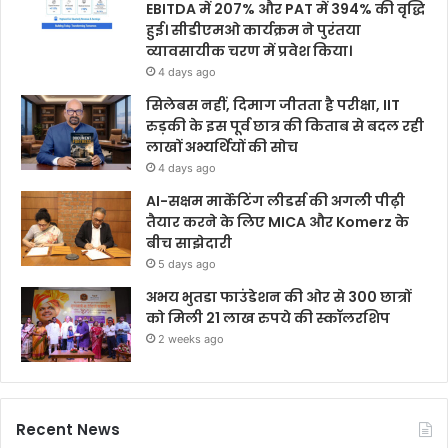
EBITDA में 207% और PAT में 394% की वृद्धि
हुई। सीडीएमओ कार्यक्रम ने पुरंतया
व्यावसायीक चरण में प्रवेश किया।
4 days ago
सिलेबस नहीं, दिमाग जीतता है परीक्षा, IIT
रुड़की के इस पूर्व छात्र की किताब से बदल रही
लाखों अभ्यर्थियों की सोच
4 days ago
AI-सक्षम मार्केटिंग लीडर्स की अगली पीढ़ी
तैयार करने के लिए MICA और Komerz के
बीच साझेदारी
5 days ago
अभय भुतडा फाउंडेशन की ओर से 300 छात्रों
को मिली 21 लाख रुपये की स्कॉलरशिप
2 weeks ago
Recent News