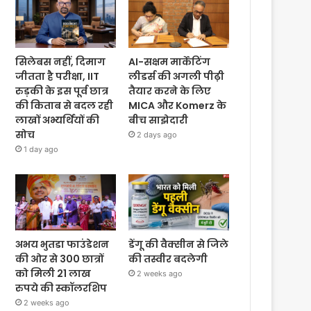
सिलेबस नहीं, दिमाग
AI-सक्षम मार्केटिंग
जीतता है परीक्षा, IIT
लीडर्स की अगली पीढ़ी
रुड़की के इस पूर्व छात्र
तैयार करने के लिए
की किताब से बदल रही
MICA और Komerz के
लाखों अभ्यर्थियों की
बीच साझेदारी
सोच
2 days ago
1 day ago
अभय भुतडा फाउंडेशन
डेंगू की वैक्सीन से जिले
की ओर से 300 छात्रों
की तस्वीर बदलेगी
को मिली 21 लाख
2 weeks ago
रुपये की स्कॉलरशिप
2 weeks ago