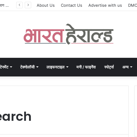
सिलेबस नहीं, दिमाग जीतता है परीक्षा, IIT रुड़की के इस पूर्व छात्र की किताब से बदल रही लाखों अभ्यर्थियों की सोच
About Us
Contact Us
Advertise with us
DM
टेनमेंट
टेक्नोलॉजी
लाइफस्टाइल
मनी / फाइनेंस
स्पोर्ट्स
अन्य
earch