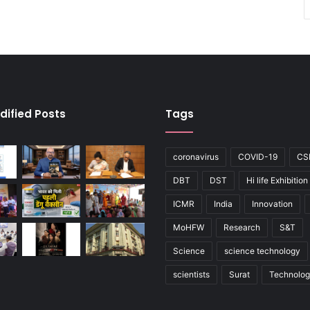
dified Posts
Tags
coronavirus
COVID-19
CS
DBT
DST
Hi life Exhibition
ICMR
India
Innovation
MoHFW
Research
S&T
Science
science technology
scientists
Surat
Technolo