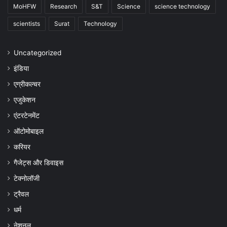
MoHFW
Research
S&T
Science
science technology
scientists
Surat
Technology
Uncategorized
इंडिया
एग्रीकल्चर
एजुकेशन
एंटरटेनमेंट
ऑटोमोबाइल
करियर
गैजेट्स और डिवाइस
टेक्नोलॉजी
ट्रैवल
धर्म
नेशनल