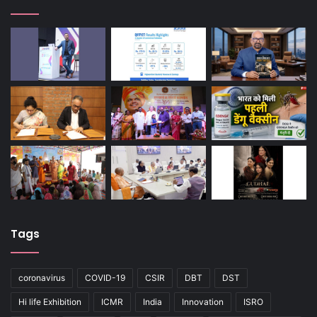
Tags
coronavirus
COVID-19
CSIR
DBT
DST
Hi life Exhibition
ICMR
India
Innovation
ISRO