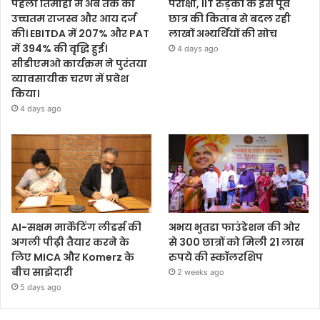
पहली तिमाही में अब तक का
परीक्षा, IIT रुड़की के इस पूर्व
उच्चतम राजस्व और आय दर्ज
छात्र की किताब से बदल रही
की। EBITDA में 207% और PAT
लाखों अभ्यर्थियों की सोच
में 394% की वृद्धि हुई।
4 days ago
सीडीएमओ कार्यक्रम ने पुरंतया
व्यावसायीक चरण में प्रवेश
किया।
4 days ago
AI-सक्षम मार्केटिंग लीडर्स की
अभय भुतडा फाउंडेशन की ओर
अगली पीढ़ी तैयार करने के
से 300 छात्रों को मिली 21 लाख
लिए MICA और Komerz के
रुपये की स्कॉलरशिप
बीच साझेदारी
2 weeks ago
5 days ago