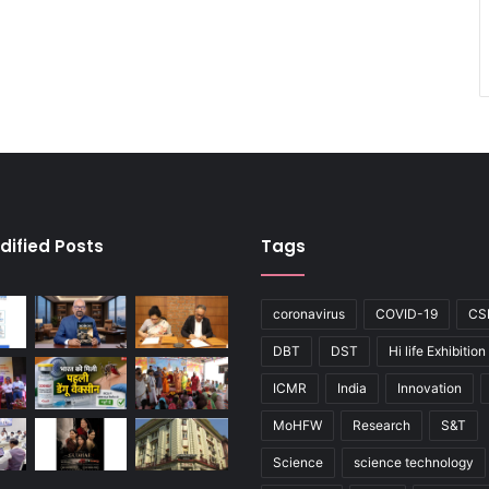
dified Posts
Tags
coronavirus
COVID-19
CS
DBT
DST
Hi life Exhibition
ICMR
India
Innovation
MoHFW
Research
S&T
Science
science technology