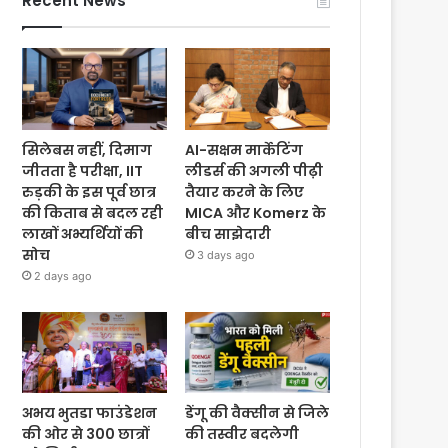
Recent News
सिलेबस नहीं, दिमाग
AI-सक्षम मार्केटिंग
जीतता है परीक्षा, IIT
लीडर्स की अगली पीढ़ी
रुड़की के इस पूर्व छात्र
तैयार करने के लिए
की किताब से बदल रही
MICA और Komerz के
लाखों अभ्यर्थियों की
बीच साझेदारी
सोच
3 days ago
2 days ago
अभय भुतडा फाउंडेशन
डेंगू की वैक्सीन से जिले
की ओर से 300 छात्रों
की तस्वीर बदलेगी