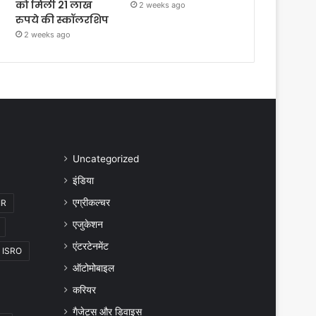
को मिली 21 लाख
2 weeks ago
रुपये की स्कॉलरशिप
2 weeks ago
Uncategorized
इंडिया
एग्रीकल्चर
IR
एजुकेशन
एंटरटेनमेंट
ISRO
ऑटोमोबाइल
करियर
गैजेट्स और डिवाइस