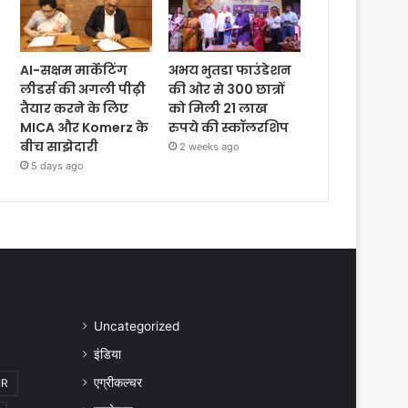
AI-सक्षम मार्केटिंग
अभय भुतडा फाउंडेशन
लीडर्स की अगली पीढ़ी
की ओर से 300 छात्रों
तैयार करने के लिए
को मिली 21 लाख
MICA और Komerz के
रुपये की स्कॉलरशिप
बीच साझेदारी
2 weeks ago
5 days ago
Uncategorized
इंडिया
एग्रीकल्चर
IR