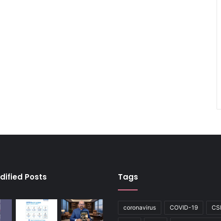
dified Posts
Tags
coronavirus
COVID-19
CS