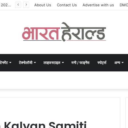
मोरपेन ने वित्त वर्ष 2027 की पहली तिमाही में अब तक का उच्चतम राजस्व और आय दर्ज की। EBITDA में 207% और PAT में 394% की वृद्धि हुई। सीडीएमओ कार्यक्रम ने पुरंतया व्यावसायीक चरण में प्रवेश किया।
About Us
Contact Us
Advertise with us
DM
टेनमेंट
टेक्नोलॉजी
लाइफस्टाइल
मनी / फाइनेंस
स्पोर्ट्स
अन्य
 Kalyan Samiti