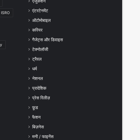
एजुकेशन
एंटरटेनमेंट
ISRO
ऑटोमोबाइल
करियर
गैजेट्स और डिवाइस
gy
टेक्नोलॉजी
ट्रैवल
धर्म
नेशनल
प्रादेशिक
प्रेस रिलीज़
फ़ूड
फैशन
बिज़नेस
मनी / फाइनेंस