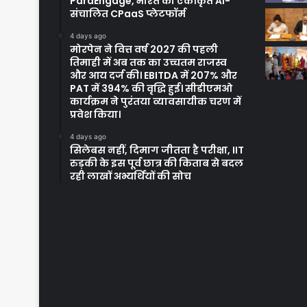
ParaEngage, भारत का एकीकृत AI-
संचालित CPaaS प्लेटफॉर्म
4 days ago
मोरपेन ने वित्त वर्ष 2027 की पहली
तिमाही में अब तक का उच्चतम राजस्व
और आय दर्ज की। EBITDA में 207% और
PAT में 394% की वृद्धि हुई। सीडीएमओ
कार्यक्रम ने पुरंतया व्यावसायीक चरण में
प्रवेश किया।
4 days ago
सिलेबस नहीं, दिमाग जीतता है परीक्षा, IIT
रुड़की के इस पूर्व छात्र की किताब से बदल
रही लाखों अभ्यर्थियों की सोच