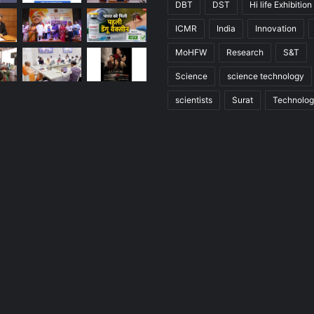
DBT
DST
Hi life Exhibition
ICMR
India
Innovation
MoHFW
Research
S&T
Science
science technology
scientists
Surat
Technolo