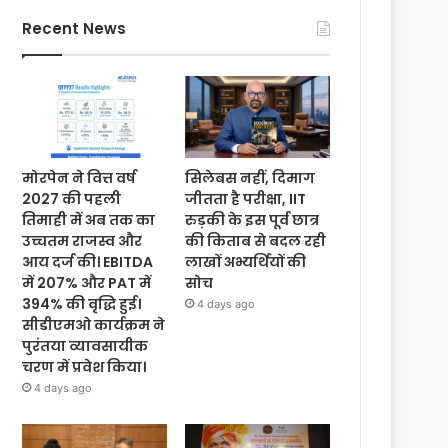
Recent News
मोरपेन ने वित्त वर्ष
सिलेबस नहीं, दिमाग
2027 की पहली
जीतता है परीक्षा, IIT
तिमाही में अब तक का
रुड़की के इस पूर्व छात्र
उच्चतम राजस्व और
की किताब से बदल रही
आय दर्ज की। EBITDA
लाखों अभ्यर्थियों की
में 207% और PAT में
सोच
394% की वृद्धि हुई।
4 days ago
सीडीएमओ कार्यक्रम ने
पुरंतया व्यावसायीक
चरण में प्रवेश किया।
4 days ago