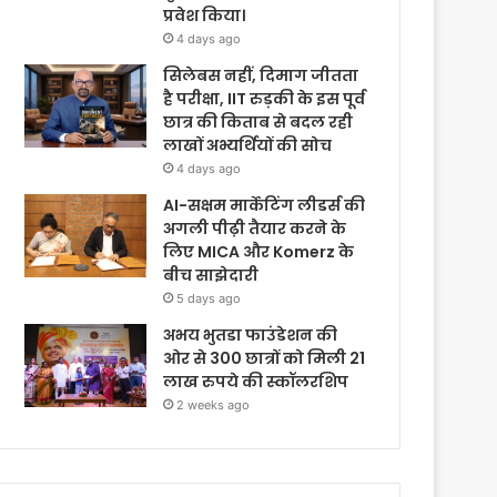
प्रवेश किया।
4 days ago
सिलेबस नहीं, दिमाग जीतता
है परीक्षा, IIT रुड़की के इस पूर्व
छात्र की किताब से बदल रही
लाखों अभ्यर्थियों की सोच
4 days ago
AI-सक्षम मार्केटिंग लीडर्स की
अगली पीढ़ी तैयार करने के
लिए MICA और Komerz के
बीच साझेदारी
5 days ago
अभय भुतडा फाउंडेशन की
ओर से 300 छात्रों को मिली 21
लाख रुपये की स्कॉलरशिप
2 weeks ago