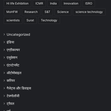
Hi life Exhibition
ICMR
India
Innovation
ISRO
MoHFW
Research
S&T
Science
science technology
scientists
Surat
Technology
Uncategorized
इंडिया
एग्रीकल्चर
एजुकेशन
एंटरटेनमेंट
ऑटोमोबाइल
करियर
गैजेट्स और डिवाइस
टेक्नोलॉजी
ट्रैवल