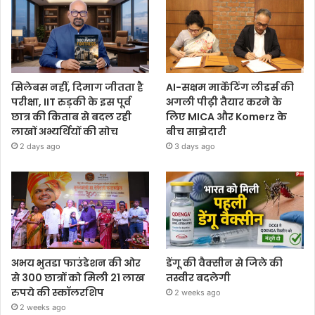
सिलेबस नहीं, दिमाग जीतता है
AI-सक्षम मार्केटिंग लीडर्स की
परीक्षा, IIT रुड़की के इस पूर्व
अगली पीढ़ी तैयार करने के
छात्र की किताब से बदल रही
लिए MICA और Komerz के
लाखों अभ्यर्थियों की सोच
बीच साझेदारी
2 days ago
3 days ago
अभय भुतडा फाउंडेशन की ओर
डेंगू की वैक्सीन से जिले की
से 300 छात्रों को मिली 21 लाख
तस्वीर बदलेगी
रुपये की स्कॉलरशिप
2 weeks ago
2 weeks ago