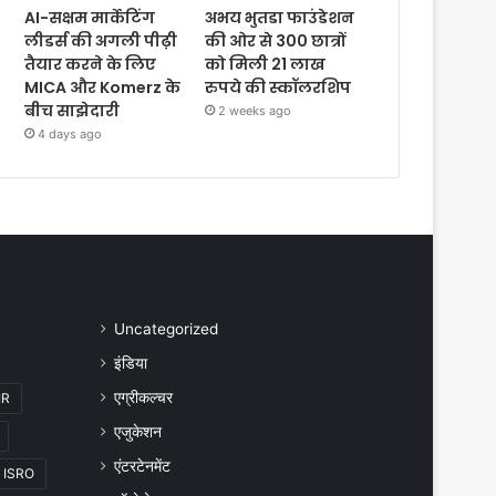
AI-सक्षम मार्केटिंग
अभय भुतडा फाउंडेशन
लीडर्स की अगली पीढ़ी
की ओर से 300 छात्रों
तैयार करने के लिए
को मिली 21 लाख
MICA और Komerz के
रुपये की स्कॉलरशिप
बीच साझेदारी
2 weeks ago
4 days ago
Uncategorized
इंडिया
एग्रीकल्चर
IR
एजुकेशन
एंटरटेनमेंट
ISRO