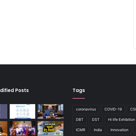
dified Posts
Tags
coronavirus
COVID-19
CS
DBT
DST
Hi life Exhibition
ICMR
India
Innovation