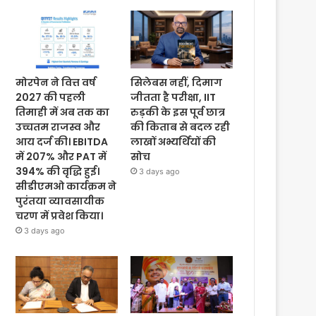
मोरपेन ने वित्त वर्ष
सिलेबस नहीं, दिमाग
2027 की पहली
जीतता है परीक्षा, IIT
तिमाही में अब तक का
रुड़की के इस पूर्व छात्र
उच्चतम राजस्व और
की किताब से बदल रही
आय दर्ज की। EBITDA
लाखों अभ्यर्थियों की
में 207% और PAT में
सोच
394% की वृद्धि हुई।
3 days ago
सीडीएमओ कार्यक्रम ने
पुरंतया व्यावसायीक
चरण में प्रवेश किया।
3 days ago