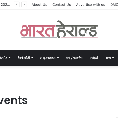
मोरपेन ने वित्त वर्ष 2027 की पहली तिमाही में अब तक का उच्चतम राजस्व और आय दर्ज की। EBITDA में 207% और PAT में 394% की वृद्धि हुई। सीडीएमओ कार्यक्रम ने पुरंतया व्यावसायीक चरण में प्रवेश किया।
About Us
Contact Us
Advertise with us
DM
टेनमेंट
टेक्नोलॉजी
लाइफस्टाइल
मनी / फाइनेंस
स्पोर्ट्स
अन्य
Events