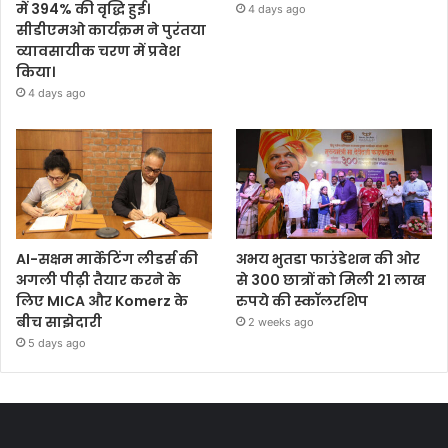
में 394% की वृद्धि हुई।
4 days ago
सीडीएमओ कार्यक्रम ने पुरंतया
व्यावसायीक चरण में प्रवेश
किया।
4 days ago
AI-सक्षम मार्केटिंग लीडर्स की
अभय भुतडा फाउंडेशन की ओर
अगली पीढ़ी तैयार करने के
से 300 छात्रों को मिली 21 लाख
लिए MICA और Komerz के
रुपये की स्कॉलरशिप
बीच साझेदारी
2 weeks ago
5 days ago