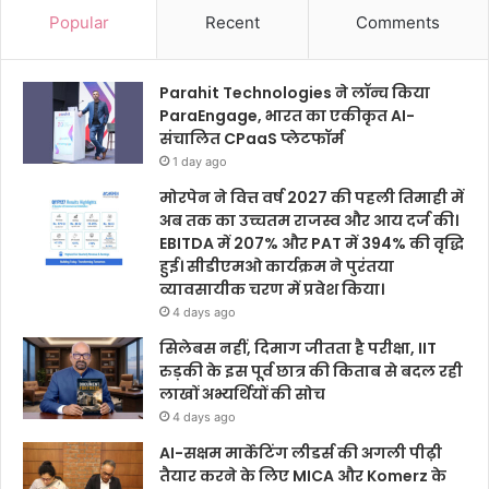
Popular
Recent
Comments
Parahit Technologies ने लॉन्च किया
ParaEngage, भारत का एकीकृत AI-
संचालित CPaaS प्लेटफॉर्म
1 day ago
मोरपेन ने वित्त वर्ष 2027 की पहली तिमाही में
अब तक का उच्चतम राजस्व और आय दर्ज की।
EBITDA में 207% और PAT में 394% की वृद्धि
हुई। सीडीएमओ कार्यक्रम ने पुरंतया
व्यावसायीक चरण में प्रवेश किया।
4 days ago
सिलेबस नहीं, दिमाग जीतता है परीक्षा, IIT
रुड़की के इस पूर्व छात्र की किताब से बदल रही
लाखों अभ्यर्थियों की सोच
4 days ago
AI-सक्षम मार्केटिंग लीडर्स की अगली पीढ़ी
तैयार करने के लिए MICA और Komerz के