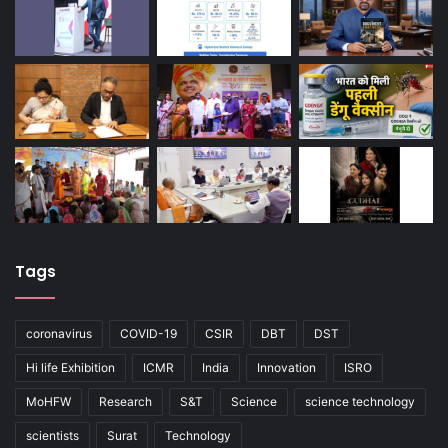
Tags
coronavirus
COVID-19
CSIR
DBT
DST
Hi life Exhibition
ICMR
India
Innovation
ISRO
MoHFW
Research
S&T
Science
science technology
scientists
Surat
Technology