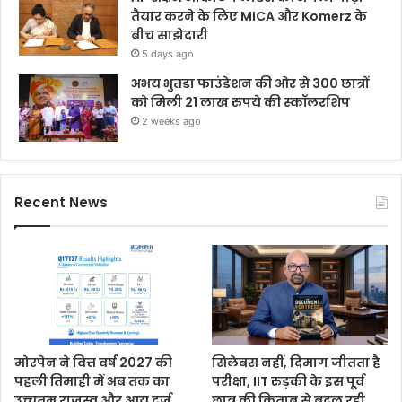
तैयार करने के लिए MICA और Komerz के
बीच साझेदारी
5 days ago
अभय भुतडा फाउंडेशन की ओर से 300 छात्रों
को मिली 21 लाख रुपये की स्कॉलरशिप
2 weeks ago
Recent News
मोरपेन ने वित्त वर्ष 2027 की
सिलेबस नहीं, दिमाग जीतता है
पहली तिमाही में अब तक का
परीक्षा, IIT रुड़की के इस पूर्व
उच्चतम राजस्व और आय दर्ज
छात्र की किताब से बदल रही