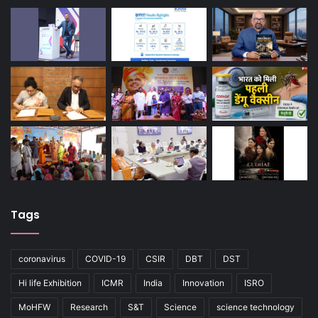
Tags
coronavirus
COVID-19
CSIR
DBT
DST
Hi life Exhibition
ICMR
India
Innovation
ISRO
MoHFW
Research
S&T
Science
science technology