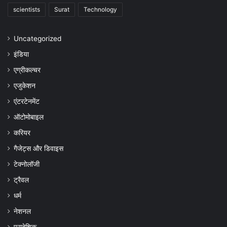
scientists
Surat
Technology
Uncategorized
इंडिया
एग्रीकल्चर
एजुकेशन
एंटरटेनमेंट
ऑटोमोबाइल
करियर
गैजेट्स और डिवाइस
टेक्नोलॉजी
ट्रैवल
धर्म
नेशनल
प्रादेशिक