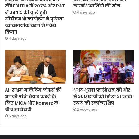
की। EBITDA में 207% और PAT
लाखों अभ्यर्थियों की सोच
में 394% की वृद्धि हुई।
4 days ago
सीडीएमओ कार्यक्रम ने पुरंतया
व्यावसायीक चरण में प्रवेश
किया।
4 days ago
AI-सक्षम मार्केटिंग लीडर्स की
अभय भुतडा फाउंडेशन की ओर
अगली पीढ़ी तैयार करने के
से 300 छात्रों को मिली 21 लाख
लिए MICA और Komerz के
रुपये की स्कॉलरशिप
बीच साझेदारी
2 weeks ago
5 days ago