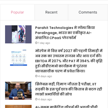
Popular
Recent
Comments
Parahit Technologies ने लॉन्च किया
ParaEngage, भारत का एकीकृत AI-
संचालित CPaaS प्लेटफॉर्म
1 day ago
मोरपेन ने वित्त वर्ष 2027 की पहली तिमाही में
अब तक का उच्चतम राजस्व और आय दर्ज की।
EBITDA में 207% और PAT में 394% की वृद्धि
हुई। सीडीएमओ कार्यक्रम ने पुरंतया
व्यावसायीक चरण में प्रवेश किया।
4 days ago
सिलेबस नहीं, दिमाग जीतता है परीक्षा, IIT
रुड़की के इस पूर्व छात्र की किताब से बदल रही
लाखों अभ्यर्थियों की सोच
4 days ago
AI-सक्षम मार्केटिंग लीडर्स की अगली पीढ़ी