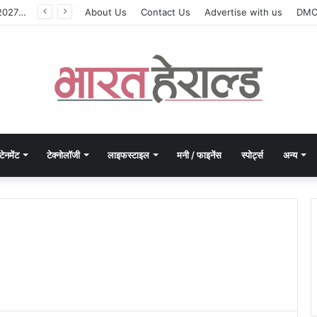
मोरपेन ने वित्त वर्ष 2027 की पहली तिमाही में अब तक का उच्चतम राजस्व और आय दर्ज की। EBITDA में 207% और PAT में 394% की वृद्धि हुई। सीडीएमओ कार्यक्रम ने पुरंतया व्यावसायीक चरण में प्रवेश किया।
About Us
Contact Us
Advertise with us
DM
टेनमेंट
टेक्नोलॉजी
लाइफस्टाइल
मनी / फाइनेंस
स्पोर्ट्स
अन्य