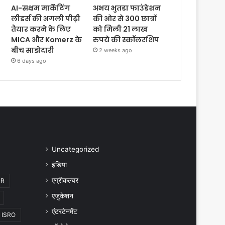
AI-सक्षम मार्केटिंग
अभय भुतडा फाउंडेशन
लीडर्स की अगली पीढ़ी
की ओर से 300 छात्रों
तैयार करने के लिए
को मिली 21 लाख
MICA और Komerz के
रुपये की स्कॉलरशिप
बीच साझेदारी
2 weeks ago
6 days ago
Uncategorized
इंडिया
एग्रीकल्चर
IR
एजुकेशन
एंटरटेनमेंट
ISRO