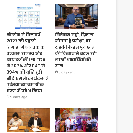
मोरपेन ने वित्त वर्ष
सिलेबस नहीं, दिमाग
2027 की पहली
जीतता है परीक्षा, IIT
तिमाही में अब तक का
रुड़की के इस पूर्व छात्र
उच्चतम राजस्व और
की किताब से बदल रही
आय दर्ज की। EBITDA
लाखों अभ्यर्थियों की
में 207% और PAT में
सोच
394% की वृद्धि हुई।
5 days ago
सीडीएमओ कार्यक्रम ने
पुरंतया व्यावसायीक
चरण में प्रवेश किया।
5 days ago