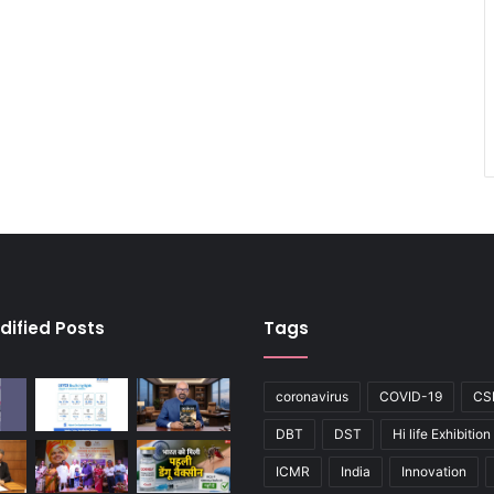
dified Posts
Tags
coronavirus
COVID-19
CS
DBT
DST
Hi life Exhibition
ICMR
India
Innovation