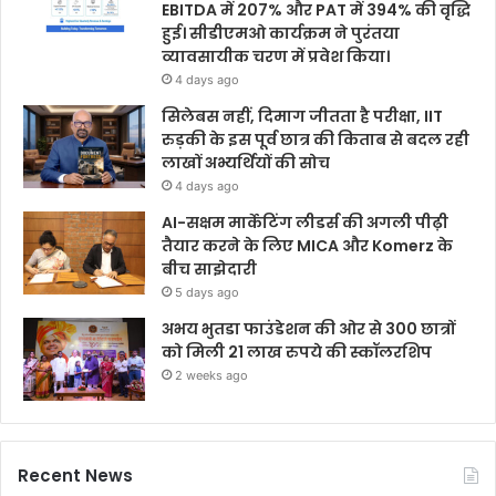
EBITDA में 207% और PAT में 394% की वृद्धि
हुई। सीडीएमओ कार्यक्रम ने पुरंतया
व्यावसायीक चरण में प्रवेश किया।
4 days ago
सिलेबस नहीं, दिमाग जीतता है परीक्षा, IIT
रुड़की के इस पूर्व छात्र की किताब से बदल रही
लाखों अभ्यर्थियों की सोच
4 days ago
AI-सक्षम मार्केटिंग लीडर्स की अगली पीढ़ी
तैयार करने के लिए MICA और Komerz के
बीच साझेदारी
5 days ago
अभय भुतडा फाउंडेशन की ओर से 300 छात्रों
को मिली 21 लाख रुपये की स्कॉलरशिप
2 weeks ago
Recent News