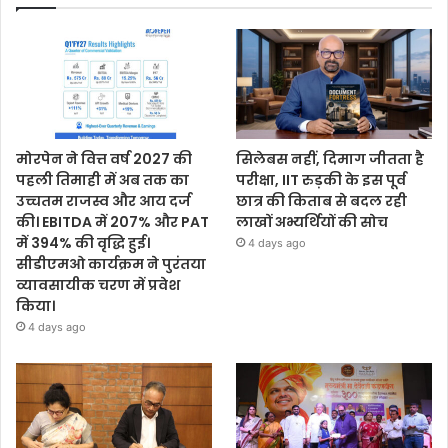
मोरपेन ने वित्त वर्ष 2027 की
सिलेबस नहीं, दिमाग जीतता है
पहली तिमाही में अब तक का
परीक्षा, IIT रुड़की के इस पूर्व
उच्चतम राजस्व और आय दर्ज
छात्र की किताब से बदल रही
की। EBITDA में 207% और PAT
लाखों अभ्यर्थियों की सोच
में 394% की वृद्धि हुई।
4 days ago
सीडीएमओ कार्यक्रम ने पुरंतया
व्यावसायीक चरण में प्रवेश
किया।
4 days ago