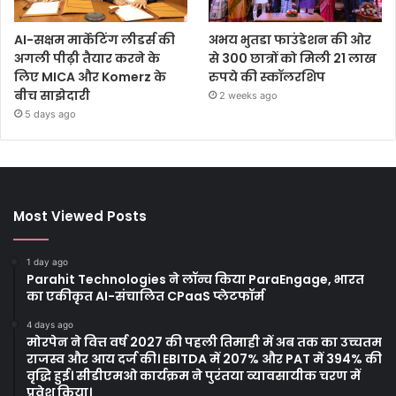
AI-सक्षम मार्केटिंग लीडर्स की
अभय भुतडा फाउंडेशन की ओर
अगली पीढ़ी तैयार करने के
से 300 छात्रों को मिली 21 लाख
लिए MICA और Komerz के
रुपये की स्कॉलरशिप
बीच साझेदारी
2 weeks ago
5 days ago
Most Viewed Posts
1 day ago
Parahit Technologies ने लॉन्च किया ParaEngage, भारत
का एकीकृत AI-संचालित CPaaS प्लेटफॉर्म
4 days ago
मोरपेन ने वित्त वर्ष 2027 की पहली तिमाही में अब तक का उच्चतम
राजस्व और आय दर्ज की। EBITDA में 207% और PAT में 394% की
वृद्धि हुई। सीडीएमओ कार्यक्रम ने पुरंतया व्यावसायीक चरण में
प्रवेश किया।