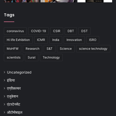
Tags
coronavirus
COVID-19
CSIR
DBT
DST
Hi life Exhibition
ICMR
India
Innovation
ISRO
MoHFW
Research
S&T
Science
science technology
scientists
Surat
Technology
Uncategorized
इंडिया
एग्रीकल्चर
एजुकेशन
एंटरटेनमेंट
ऑटोमोबाइल