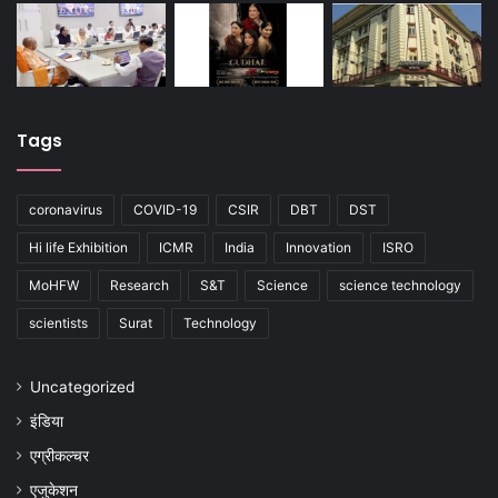
Tags
coronavirus
COVID-19
CSIR
DBT
DST
Hi life Exhibition
ICMR
India
Innovation
ISRO
MoHFW
Research
S&T
Science
science technology
scientists
Surat
Technology
Uncategorized
इंडिया
एग्रीकल्चर
एजुकेशन