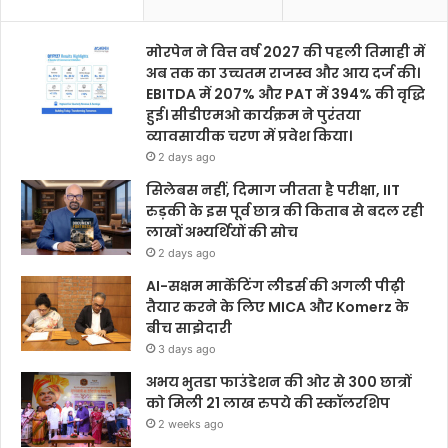
मोरपेन ने वित्त वर्ष 2027 की पहली तिमाही में
अब तक का उच्चतम राजस्व और आय दर्ज की।
EBITDA में 207% और PAT में 394% की वृद्धि
हुई। सीडीएमओ कार्यक्रम ने पुरंतया
व्यावसायीक चरण में प्रवेश किया।
2 days ago
सिलेबस नहीं, दिमाग जीतता है परीक्षा, IIT
रुड़की के इस पूर्व छात्र की किताब से बदल रही
लाखों अभ्यर्थियों की सोच
2 days ago
AI-सक्षम मार्केटिंग लीडर्स की अगली पीढ़ी
तैयार करने के लिए MICA और Komerz के
बीच साझेदारी
3 days ago
अभय भुतडा फाउंडेशन की ओर से 300 छात्रों
को मिली 21 लाख रुपये की स्कॉलरशिप
2 weeks ago