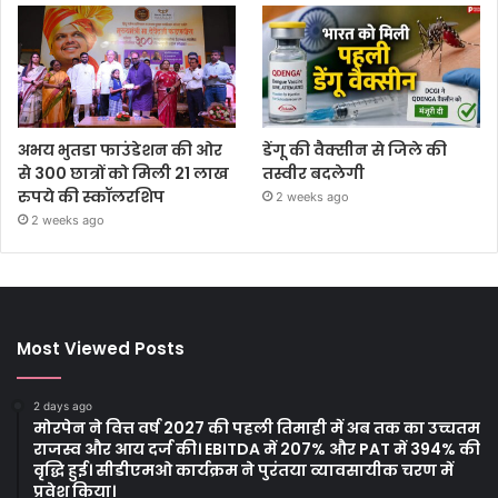
अभय भुतडा फाउंडेशन की ओर
डेंगू की वैक्सीन से जिले की
से 300 छात्रों को मिली 21 लाख
तस्वीर बदलेगी
रुपये की स्कॉलरशिप
2 weeks ago
2 weeks ago
Most Viewed Posts
2 days ago
मोरपेन ने वित्त वर्ष 2027 की पहली तिमाही में अब तक का उच्चतम
राजस्व और आय दर्ज की। EBITDA में 207% और PAT में 394% की
वृद्धि हुई। सीडीएमओ कार्यक्रम ने पुरंतया व्यावसायीक चरण में
प्रवेश किया।