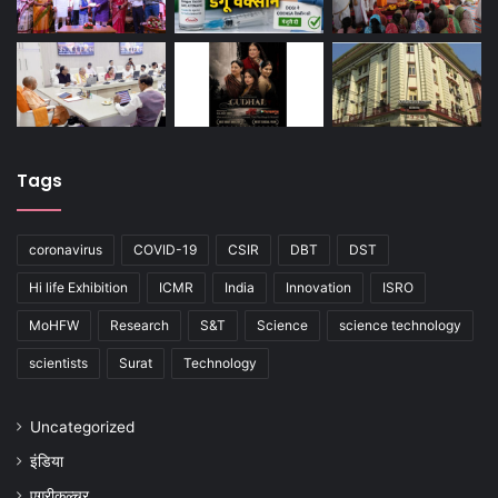
Tags
coronavirus
COVID-19
CSIR
DBT
DST
Hi life Exhibition
ICMR
India
Innovation
ISRO
MoHFW
Research
S&T
Science
science technology
scientists
Surat
Technology
Uncategorized
इंडिया
एग्रीकल्चर