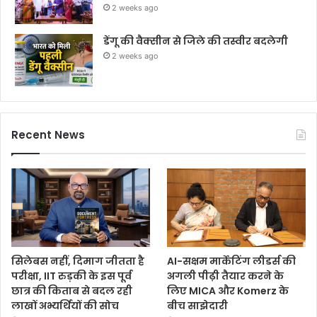
2 weeks ago
डेंगू की वैक्सीन से जिले की तस्वीर बदलेगी
2 weeks ago
Recent News
सिलेबस नहीं, दिमाग जीतता है
AI-सक्षम मार्केटिंग लीडर्स की
परीक्षा, IIT रुड़की के इस पूर्व
अगली पीढ़ी तैयार करने के
छात्र की किताब से बदल रही
लिए MICA और Komerz के
लाखों अभ्यर्थियों की सोच
बीच साझेदारी