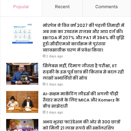
Popular
Recent
Comments
मोरपेन ने वित्त वर्ष 2027 की पहली तिमाही में
अब तक का उच्चतम राजस्व और आय दर्ज की।
EBITDA में 207% और PAT में 394% की वृद्धि
हुई। सीडीएमओ कार्यक्रम ने पुरंतया
व्यावसायीक चरण में प्रवेश किया।
2 days ago
सिलेबस नहीं, दिमाग जीतता है परीक्षा, IIT
रुड़की के इस पूर्व छात्र की किताब से बदल रही
लाखों अभ्यर्थियों की सोच
2 days ago
AI-सक्षम मार्केटिंग लीडर्स की अगली पीढ़ी
तैयार करने के लिए MICA और Komerz के
बीच साझेदारी
3 days ago
अभय भुतडा फाउंडेशन की ओर से 300 छात्रों
को मिली 21 लाख रुपये की स्कॉलरशिप