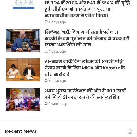
EBITDA में 207% और PAT में 394% की वृद्धि
हुई। सीडीएमओ कार्यक्रम ने पुरंतया
व्यावसायीक चरण में प्रवेश किया।
4 days ago
सिलेबस नहीं, दिमाग जीतता है परीक्षा, IIT
रुड़की के इस पूर्व छात्र की किताब से बदल रही
लाखों अभ्यर्थियों की सोच
4 days ago
AI-सक्षम मार्केटिंग लीडर्स की अगली पीढ़ी
तैयार करने के लिए MICA और Komerz के
बीच साझेदारी
5 days ago
अभय भुतडा फाउंडेशन की ओर से 300 छात्रों
को मिली 21 लाख रुपये की स्कॉलरशिप
2 weeks ago
Recent News