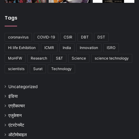
Tags
coronavirus
COVID-19
CSIR
DBT
DST
Hi life Exhibition
ICMR
India
Innovation
ISRO
MoHFW
Research
S&T
Science
science technology
scientists
Surat
Technology
Uncategorized
इंडिया
एग्रीकल्चर
एजुकेशन
एंटरटेनमेंट
ऑटोमोबाइल