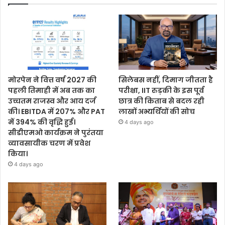
मोरपेन ने वित्त वर्ष 2027 की
सिलेबस नहीं, दिमाग जीतता है
पहली तिमाही में अब तक का
परीक्षा, IIT रुड़की के इस पूर्व
उच्चतम राजस्व और आय दर्ज
छात्र की किताब से बदल रही
की। EBITDA में 207% और PAT
लाखों अभ्यर्थियों की सोच
में 394% की वृद्धि हुई।
4 days ago
सीडीएमओ कार्यक्रम ने पुरंतया
व्यावसायीक चरण में प्रवेश
किया।
4 days ago