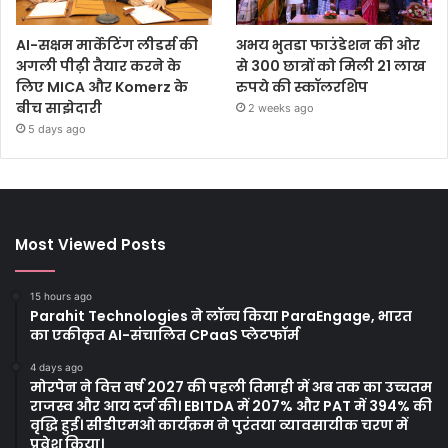
AI-सक्षम मार्केटिंग लीडर्स की
अभय भुतडा फाउंडेशन की ओर
अगली पीढ़ी तैयार करने के
से 300 छात्रों को मिली 21 लाख
लिए MICA और Komerz के
रुपये की स्कॉलरशिप
बीच साझेदारी
2 weeks ago
5 days ago
Most Viewed Posts
15 hours ago
Parahit Technologies ने लॉन्च किया ParaEngage, भारत
का एकीकृत AI-संचालित CPaaS प्लेटफॉर्म
4 days ago
मोरपेन ने वित्त वर्ष 2027 की पहली तिमाही में अब तक का उच्चतम
राजस्व और आय दर्ज की। EBITDA में 207% और PAT में 394% की
वृद्धि हुई। सीडीएमओ कार्यक्रम ने पुरंतया व्यावसायीक चरण में
प्रवेश किया।