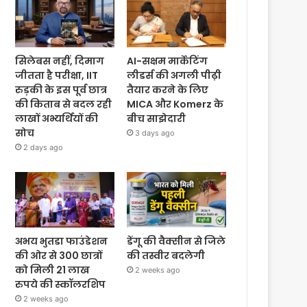
सिलेबस नहीं, दिमाग
AI-सक्षम मार्केटिंग
जीतता है परीक्षा, IIT
लीडर्स की अगली पीढ़ी
रुड़की के इस पूर्व छात्र
तैयार करने के लिए
की किताब से बदल रही
MICA और Komerz के
लाखों अभ्यर्थियों की
बीच साझेदारी
सोच
3 days ago
2 days ago
अभय भुतडा फाउंडेशन
डेंगू की वैक्सीन से जिले
की ओर से 300 छात्रों
की तस्वीर बदलेगी
को मिली 21 लाख
2 weeks ago
रुपये की स्कॉलरशिप
2 weeks ago