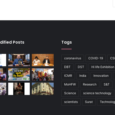
dified Posts
Tags
coronavirus
COVID-19
CS
DBT
DST
Hi life Exhibition
ICMR
India
Innovation
MoHFW
Research
S&T
Science
science technology
scientists
Surat
Technolo