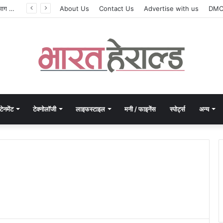
सिलेबस नहीं, दिमाग जीतता है परीक्षा, IIT रुड़की के इस पूर्व छात्र की किताब से बदल रही लाखों अभ्यर्थियों की सोच
About Us
Contact Us
Advertise with us
DM
टेनमेंट
टेक्नोलॉजी
लाइफस्टाइल
मनी / फाइनेंस
स्पोर्ट्स
अन्य