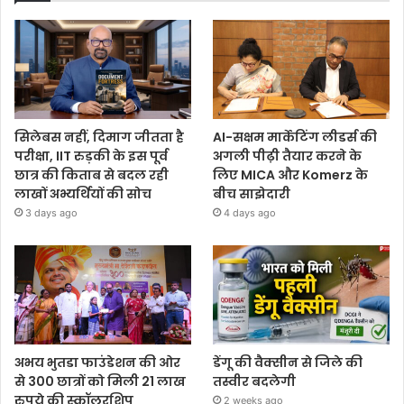
सिलेबस नहीं, दिमाग जीतता है
AI-सक्षम मार्केटिंग लीडर्स की
परीक्षा, IIT रुड़की के इस पूर्व
अगली पीढ़ी तैयार करने के
छात्र की किताब से बदल रही
लिए MICA और Komerz के
लाखों अभ्यर्थियों की सोच
बीच साझेदारी
3 days ago
4 days ago
अभय भुतडा फाउंडेशन की ओर
डेंगू की वैक्सीन से जिले की
से 300 छात्रों को मिली 21 लाख
तस्वीर बदलेगी
रुपये की स्कॉलरशिप
2 weeks ago