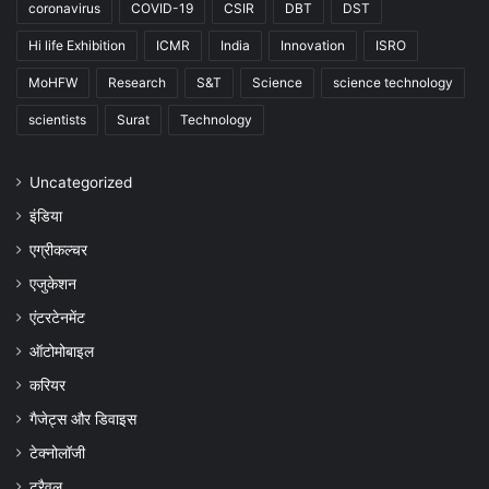
coronavirus
COVID-19
CSIR
DBT
DST
Hi life Exhibition
ICMR
India
Innovation
ISRO
MoHFW
Research
S&T
Science
science technology
scientists
Surat
Technology
Uncategorized
इंडिया
एग्रीकल्चर
एजुकेशन
एंटरटेनमेंट
ऑटोमोबाइल
करियर
गैजेट्स और डिवाइस
टेक्नोलॉजी
ट्रैवल