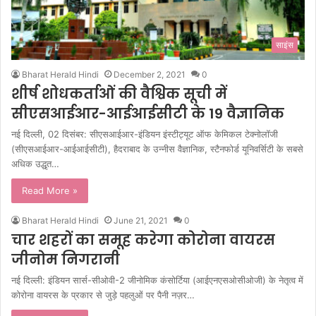
साइंस
Bharat Herald Hindi
December 2, 2021
0
शीर्ष शोधकर्ताओं की वैश्विक सूची में
सीएसआईआर-आईआईसीटी के 19 वैज्ञानिक
नई दिल्ली, 02 दिसंबर: सीएसआईआर-इंडियन इंस्टीट्यूट ऑफ केमिकल टेक्नोलॉजी
(सीएसआईआर-आईआईसीटी), हैदराबाद के उन्नीस वैज्ञानिक, स्टैनफोर्ड यूनिवर्सिटी के सबसे
अधिक उद्धृत…
Read More »
Bharat Herald Hindi
June 21, 2021
0
चार शहरों का समूह करेगा कोरोना वायरस
जीनोम निगरानी
नई दिल्ली: इंडियन सार्स-सीओवी-2 जीनोमिक कंसोर्टिया (आईएनएसओसीओजी) के नेतृत्व में
कोरोना वायरस के प्रकार से जुड़े पहलुओं पर पैनी नज़र…