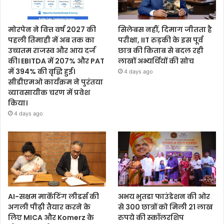
मोरपेन ने वित्त वर्ष 2027 की
सिलेबस नहीं, दिमाग जीतता है
पहली तिमाही में अब तक का
परीक्षा, IIT रुड़की के इस पूर्व
उच्चतम राजस्व और आय दर्ज
छात्र की किताब से बदल रही
की। EBITDA में 207% और PAT
लाखों अभ्यर्थियों की सोच
में 394% की वृद्धि हुई।
4 days ago
सीडीएमओ कार्यक्रम ने पुरंतया
व्यावसायीक चरण में प्रवेश
किया।
4 days ago
AI-सक्षम मार्केटिंग लीडर्स की
अभय भुतडा फाउंडेशन की ओर
अगली पीढ़ी तैयार करने के
से 300 छात्रों को मिली 21 लाख
लिए MICA और Komerz के
रुपये की स्कॉलरशिप