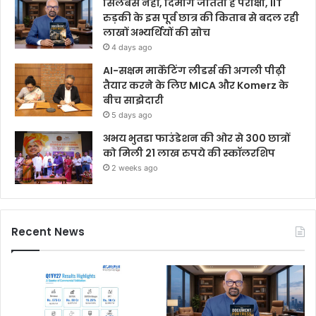
सिलेबस नहीं, दिमाग जीतता है परीक्षा, IIT
रुड़की के इस पूर्व छात्र की किताब से बदल रही
लाखों अभ्यर्थियों की सोच
4 days ago
AI-सक्षम मार्केटिंग लीडर्स की अगली पीढ़ी
तैयार करने के लिए MICA और Komerz के
बीच साझेदारी
5 days ago
अभय भुतडा फाउंडेशन की ओर से 300 छात्रों
को मिली 21 लाख रुपये की स्कॉलरशिप
2 weeks ago
Recent News