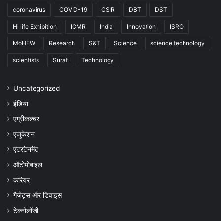
coronavirus
COVID-19
CSIR
DBT
DST
Hi life Exhibition
ICMR
India
Innovation
ISRO
MoHFW
Research
S&T
Science
science technology
scientists
Surat
Technology
Uncategorized
इंडिया
एग्रीकल्चर
एजुकेशन
एंटरटेनमेंट
ऑटोमोबाइल
करियर
गैजेट्स और डिवाइस
टेक्नोलॉजी