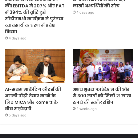
की। EBITDA में 207% और PAT
लाखों अभ्यर्थियों की सोच
में 394% की वृद्धि हुई।
4 days ago
सीडीएमओ कार्यक्रम ने पुरंतया
व्यावसायीक चरण में प्रवेश
किया।
4 days ago
AI-सक्षम मार्केटिंग लीडर्स की
अभय भुतडा फाउंडेशन की ओर
अगली पीढ़ी तैयार करने के
से 300 छात्रों को मिली 21 लाख
लिए MICA और Komerz के
रुपये की स्कॉलरशिप
बीच साझेदारी
2 weeks ago
5 days ago