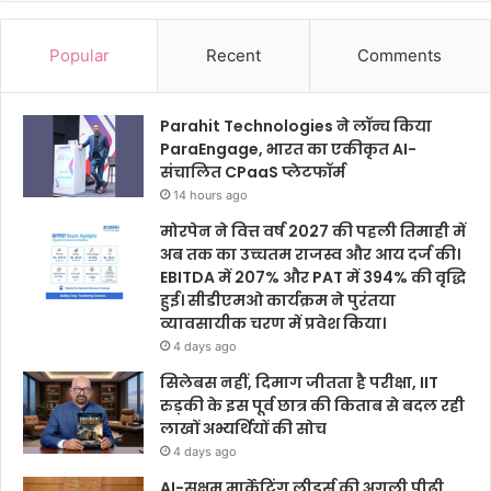
Popular
Recent
Comments
Parahit Technologies ने लॉन्च किया
ParaEngage, भारत का एकीकृत AI-
संचालित CPaaS प्लेटफॉर्म
14 hours ago
मोरपेन ने वित्त वर्ष 2027 की पहली तिमाही में
अब तक का उच्चतम राजस्व और आय दर्ज की।
EBITDA में 207% और PAT में 394% की वृद्धि
हुई। सीडीएमओ कार्यक्रम ने पुरंतया
व्यावसायीक चरण में प्रवेश किया।
4 days ago
सिलेबस नहीं, दिमाग जीतता है परीक्षा, IIT
रुड़की के इस पूर्व छात्र की किताब से बदल रही
लाखों अभ्यर्थियों की सोच
4 days ago
AI-सक्षम मार्केटिंग लीडर्स की अगली पीढ़ी