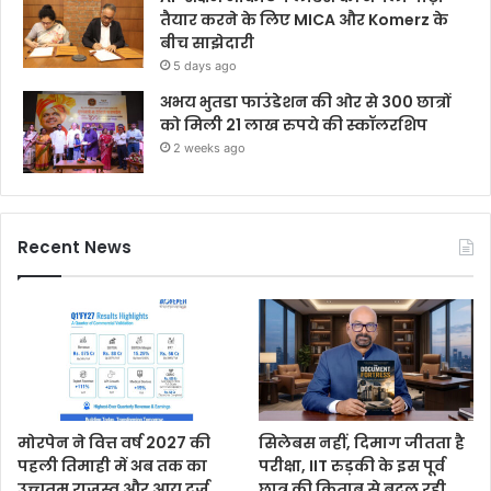
तैयार करने के लिए MICA और Komerz के
बीच साझेदारी
5 days ago
अभय भुतडा फाउंडेशन की ओर से 300 छात्रों
को मिली 21 लाख रुपये की स्कॉलरशिप
2 weeks ago
Recent News
मोरपेन ने वित्त वर्ष 2027 की
सिलेबस नहीं, दिमाग जीतता है
पहली तिमाही में अब तक का
परीक्षा, IIT रुड़की के इस पूर्व
उच्चतम राजस्व और आय दर्ज
छात्र की किताब से बदल रही