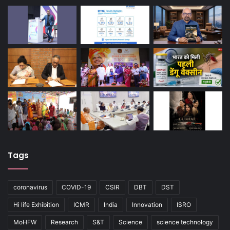
Tags
coronavirus
COVID-19
CSIR
DBT
DST
Hi life Exhibition
ICMR
India
Innovation
ISRO
MoHFW
Research
S&T
Science
science technology