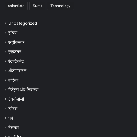
scientists
Surat
Technology
Uncategorized
इंडिया
एग्रीकल्चर
एजुकेशन
एंटरटेनमेंट
ऑटोमोबाइल
करियर
गैजेट्स और डिवाइस
टेक्नोलॉजी
ट्रैवल
धर्म
नेशनल
प्रादेशिक