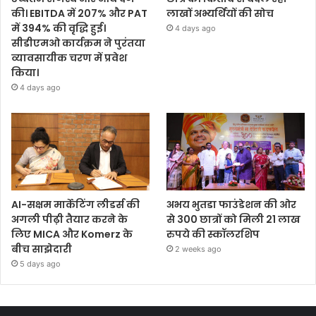
की। EBITDA में 207% और PAT
लाखों अभ्यर्थियों की सोच
में 394% की वृद्धि हुई।
4 days ago
सीडीएमओ कार्यक्रम ने पुरंतया
व्यावसायीक चरण में प्रवेश
किया।
4 days ago
AI-सक्षम मार्केटिंग लीडर्स की
अभय भुतडा फाउंडेशन की ओर
अगली पीढ़ी तैयार करने के
से 300 छात्रों को मिली 21 लाख
लिए MICA और Komerz के
रुपये की स्कॉलरशिप
बीच साझेदारी
2 weeks ago
5 days ago