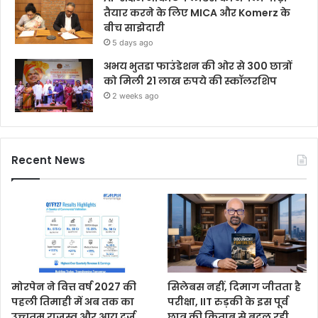
तैयार करने के लिए MICA और Komerz के
बीच साझेदारी
5 days ago
अभय भुतडा फाउंडेशन की ओर से 300 छात्रों
को मिली 21 लाख रुपये की स्कॉलरशिप
2 weeks ago
Recent News
मोरपेन ने वित्त वर्ष 2027 की
सिलेबस नहीं, दिमाग जीतता है
पहली तिमाही में अब तक का
परीक्षा, IIT रुड़की के इस पूर्व
उच्चतम राजस्व और आय दर्ज
छात्र की किताब से बदल रही