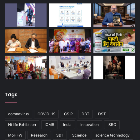
Tags
coronavirus
COVID-19
CSIR
DBT
DST
Hi life Exhibition
ICMR
India
Innovation
ISRO
MoHFW
Research
S&T
Science
science technology