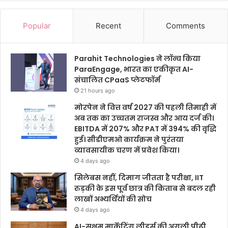
Popular
Recent
Comments
Parahit Technologies ने लॉन्च किया
ParaEngage, भारत का एकीकृत AI-
संचालित CPaaS प्लेटफॉर्म
21 hours ago
मोरपेन ने वित्त वर्ष 2027 की पहली तिमाही में
अब तक का उच्चतम राजस्व और आय दर्ज की।
EBITDA में 207% और PAT में 394% की वृद्धि
हुई। सीडीएमओ कार्यक्रम ने पुरंतया
व्यावसायीक चरण में प्रवेश किया।
4 days ago
सिलेबस नहीं, दिमाग जीतता है परीक्षा, IIT
रुड़की के इस पूर्व छात्र की किताब से बदल रही
लाखों अभ्यर्थियों की सोच
4 days ago
AI-सक्षम मार्केटिंग लीडर्स की अगली पीढ़ी