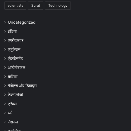
scientists
Surat
Technology
Uncategorized
इंडिया
एग्रीकल्चर
एजुकेशन
एंटरटेनमेंट
ऑटोमोबाइल
करियर
गैजेट्स और डिवाइस
टेक्नोलॉजी
ट्रैवल
धर्म
नेशनल
प्रादेशिक