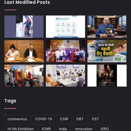
Last Modified Posts
Tags
coronavirus
COVID-19
CSIR
DBT
DST
Hi life Exhibition
ICMR
India
Innovation
ISRO