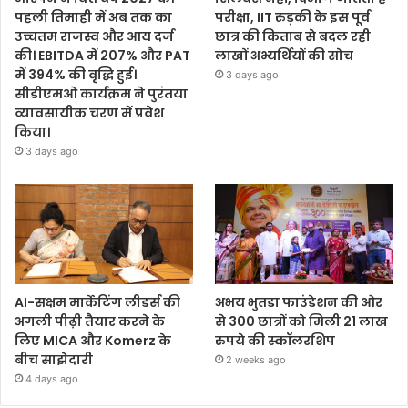
पहली तिमाही में अब तक का
परीक्षा, IIT रुड़की के इस पूर्व
उच्चतम राजस्व और आय दर्ज
छात्र की किताब से बदल रही
की। EBITDA में 207% और PAT
लाखों अभ्यर्थियों की सोच
में 394% की वृद्धि हुई।
3 days ago
सीडीएमओ कार्यक्रम ने पुरंतया
व्यावसायीक चरण में प्रवेश
किया।
3 days ago
AI-सक्षम मार्केटिंग लीडर्स की
अभय भुतडा फाउंडेशन की ओर
अगली पीढ़ी तैयार करने के
से 300 छात्रों को मिली 21 लाख
लिए MICA और Komerz के
रुपये की स्कॉलरशिप
बीच साझेदारी
2 weeks ago
4 days ago