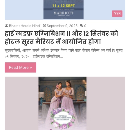
फैशन
Bharat Herald Hindi
September 9, 2025
0
हाई लाइफ़ एग्ज़िबिशन ११ और १२ सितंबर को
होटल सूरत मैरियट में आयोजित होगा
सूरतवासियों, आपका सबसे अधिक इंतजार किया जाने वाला फ़ैशन शोकेस अब यहाँ है! सूरत,
०९ सितंबर, २०२५ : हाईलाइफ़ एग्ज़िबिशन…
Read More »