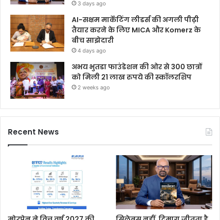
3 days ago
AI-सक्षम मार्केटिंग लीडर्स की अगली पीढ़ी
तैयार करने के लिए MICA और Komerz के
बीच साझेदारी
4 days ago
अभय भुतडा फाउंडेशन की ओर से 300 छात्रों
को मिली 21 लाख रुपये की स्कॉलरशिप
2 weeks ago
Recent News
मोरपेन ने वित्त वर्ष 2027 की
सिलेबस नहीं, दिमाग जीतता है