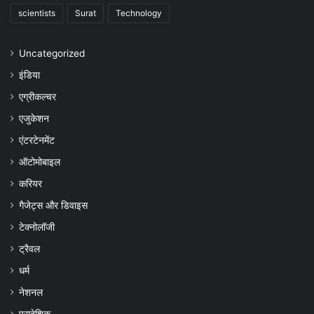
scientists
Surat
Technology
Uncategorized
इंडिया
एग्रीकल्चर
एजुकेशन
एंटरटेनमेंट
ऑटोमोबाइल
करियर
गैजेट्स और डिवाइस
टेक्नोलॉजी
ट्रैवल
धर्म
नेशनल
प्रादेशिक