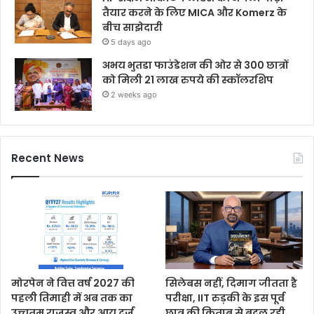
तैयार करने के लिए MICA और Komerz के
बीच साझेदारी
5 days ago
अभय भुतडा फाउंडेशन की ओर से 300 छात्रों
को मिली 21 लाख रुपये की स्कॉलरशिप
2 weeks ago
Recent News
मोरपेन ने वित्त वर्ष 2027 की
सिलेबस नहीं, दिमाग जीतता है
पहली तिमाही में अब तक का
परीक्षा, IIT रुड़की के इस पूर्व
उच्चतम राजस्व और आय दर्ज
छात्र की किताब से बदल रही