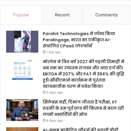
Popular
Recent
Comments
Parahit Technologies ने लॉन्च किया
ParaEngage, भारत का एकीकृत AI-
संचालित CPaaS प्लेटफॉर्म
1 day ago
मोरपेन ने वित्त वर्ष 2027 की पहली तिमाही में
अब तक का उच्चतम राजस्व और आय दर्ज की।
EBITDA में 207% और PAT में 394% की वृद्धि
हुई। सीडीएमओ कार्यक्रम ने पुरंतया
व्यावसायीक चरण में प्रवेश किया।
4 days ago
सिलेबस नहीं, दिमाग जीतता है परीक्षा, IIT
रुड़की के इस पूर्व छात्र की किताब से बदल रही
लाखों अभ्यर्थियों की सोच
4 days ago
AI-सक्षम मार्केटिंग लीडर्स की अगली पीढ़ी