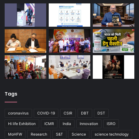
Tags
coronavirus
COVID-19
CSIR
DBT
DST
Hi life Exhibition
ICMR
India
Innovation
ISRO
MoHFW
Research
S&T
Science
science technology