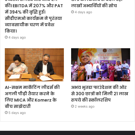
की। EBITDA में 207% और PAT
लाखों अभ्यर्थियों की सोच
में 394% की वृद्धि हुई।
4 days ago
सीडीएमओ कार्यक्रम ने पुरंतया
व्यावसायीक चरण में प्रवेश
किया।
4 days ago
AI-सक्षम मार्केटिंग लीडर्स की
अभय भुतडा फाउंडेशन की ओर
अगली पीढ़ी तैयार करने के
से 300 छात्रों को मिली 21 लाख
लिए MICA और Komerz के
रुपये की स्कॉलरशिप
बीच साझेदारी
2 weeks ago
5 days ago