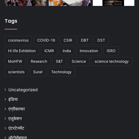
Tags
coronavirus
COVID-19
CSIR
DBT
DST
Hi life Exhibition
ICMR
India
Innovation
ISRO
MoHFW
Research
S&T
Science
science technology
scientists
Surat
Technology
Uncategorized
इंडिया
एग्रीकल्चर
एजुकेशन
एंटरटेनमेंट
ऑटोमोबाइल