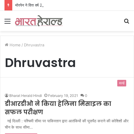
मोरपेन ने वित्त वर्ष 2027 की पहली तिमाही में अब तक का उच्चतम राजस्व और आय दर्ज की। EBITDA में 207% और PAT में 394% की वृद्धि हुई। सीडीएमओ कार्यक्रम ने पुरंतया व्यावसायीक चरण में प्रवेश किया।
Menu
S
fo
Home
/
Dhruvastra
Dhruvastra
वर्ल्ड
Bharat Herald Hindi
February 19, 2021
0
डीआरडीओ ने किया हेलिना मिसाइल का
सफल परीक्षण
नई दिल्ली : पश्चिमी सीमा पर पाकिस्तान द्वारा आतंकियों की घुसपैठ कराने की कोशिशों और
चीन के साथ सीमा…