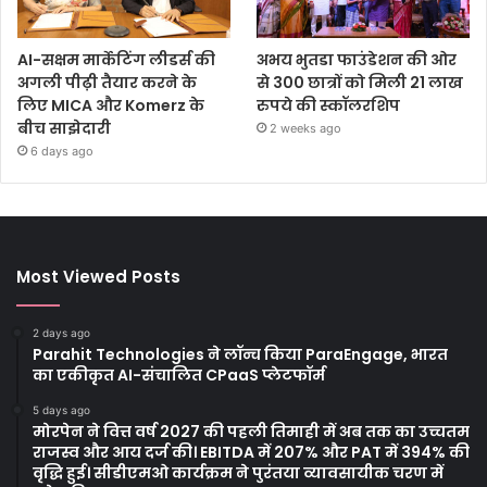
AI-सक्षम मार्केटिंग लीडर्स की
अभय भुतडा फाउंडेशन की ओर
अगली पीढ़ी तैयार करने के
से 300 छात्रों को मिली 21 लाख
लिए MICA और Komerz के
रुपये की स्कॉलरशिप
बीच साझेदारी
2 weeks ago
6 days ago
Most Viewed Posts
2 days ago
Parahit Technologies ने लॉन्च किया ParaEngage, भारत
का एकीकृत AI-संचालित CPaaS प्लेटफॉर्म
5 days ago
मोरपेन ने वित्त वर्ष 2027 की पहली तिमाही में अब तक का उच्चतम
राजस्व और आय दर्ज की। EBITDA में 207% और PAT में 394% की
वृद्धि हुई। सीडीएमओ कार्यक्रम ने पुरंतया व्यावसायीक चरण में