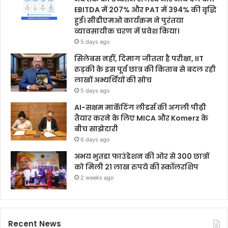
EBITDA में 207% और PAT में 394% की वृद्धि
हुई। सीडीएमओ कार्यक्रम ने पुरंतया
व्यावसायीक चरण में प्रवेश किया।
5 days ago
सिलेबस नहीं, दिमाग जीतता है परीक्षा, IIT
रुड़की के इस पूर्व छात्र की किताब से बदल रही
लाखों अभ्यर्थियों की सोच
5 days ago
AI-सक्षम मार्केटिंग लीडर्स की अगली पीढ़ी
तैयार करने के लिए MICA और Komerz के
बीच साझेदारी
6 days ago
अभय भुतडा फाउंडेशन की ओर से 300 छात्रों
को मिली 21 लाख रुपये की स्कॉलरशिप
2 weeks ago
Recent News