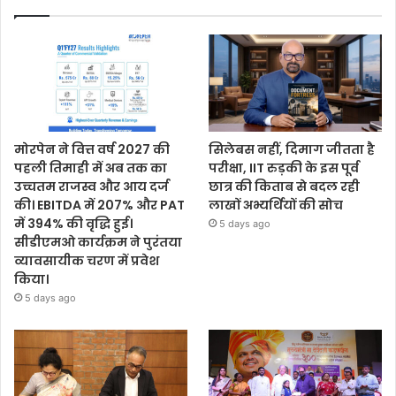
मोरपेन ने वित्त वर्ष 2027 की
सिलेबस नहीं, दिमाग जीतता है
पहली तिमाही में अब तक का
परीक्षा, IIT रुड़की के इस पूर्व
उच्चतम राजस्व और आय दर्ज
छात्र की किताब से बदल रही
की। EBITDA में 207% और PAT
लाखों अभ्यर्थियों की सोच
में 394% की वृद्धि हुई।
5 days ago
सीडीएमओ कार्यक्रम ने पुरंतया
व्यावसायीक चरण में प्रवेश
किया।
5 days ago