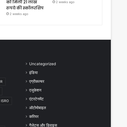
को मिली 21 लाख
2 weeks ago
रुपये की स्कॉलरशिप
2 weeks ago
Uncategorized
इंडिया
एग्रीकल्चर
IR
एजुकेशन
एंटरटेनमेंट
ISRO
ऑटोमोबाइल
करियर
गैजेट्स और डिवाइस