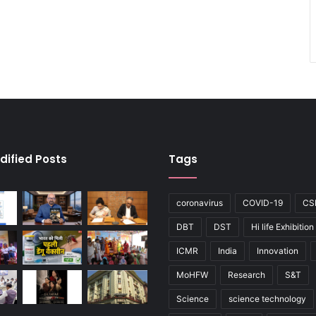
dified Posts
Tags
coronavirus
COVID-19
CS
DBT
DST
Hi life Exhibition
ICMR
India
Innovation
MoHFW
Research
S&T
Science
science technology