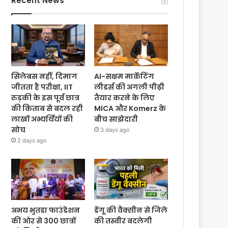
Recent News
सिलेबस नहीं, दिमाग
AI-सक्षम मार्केटिंग
जीतता है परीक्षा, IIT
लीडर्स की अगली पीढ़ी
रुड़की के इस पूर्व छात्र
तैयार करने के लिए
की किताब से बदल रही
MICA और Komerz के
लाखों अभ्यर्थियों की
बीच साझेदारी
सोच
3 days ago
2 days ago
अभय भुतडा फाउंडेशन
डेंगू की वैक्सीन से जिले
की ओर से 300 छात्रों
की तस्वीर बदलेगी