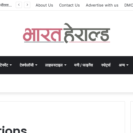
सिलेबस नहीं, दिमाग जीतता है परीक्षा, IIT रुड़की के इस पूर्व छात्र की किताब से बदल रही लाखों अभ्यर्थियों की सोच
About Us
Contact Us
Advertise with us
DM
टेनमेंट
टेक्नोलॉजी
लाइफस्टाइल
मनी / फाइनेंस
स्पोर्ट्स
अन्य
tions