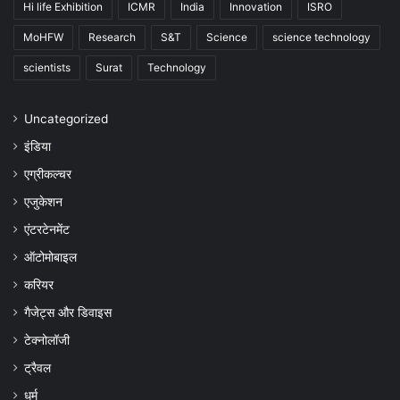
Hi life Exhibition
ICMR
India
Innovation
ISRO
MoHFW
Research
S&T
Science
science technology
scientists
Surat
Technology
Uncategorized
इंडिया
एग्रीकल्चर
एजुकेशन
एंटरटेनमेंट
ऑटोमोबाइल
करियर
गैजेट्स और डिवाइस
टेक्नोलॉजी
ट्रैवल
धर्म