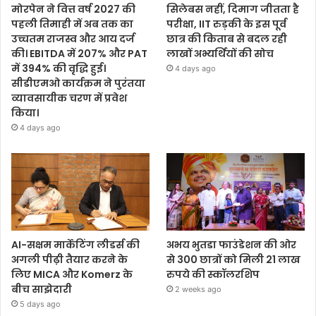
मोरपेन ने वित्त वर्ष 2027 की
सिलेबस नहीं, दिमाग जीतता है
पहली तिमाही में अब तक का
परीक्षा, IIT रुड़की के इस पूर्व
उच्चतम राजस्व और आय दर्ज
छात्र की किताब से बदल रही
की। EBITDA में 207% और PAT
लाखों अभ्यर्थियों की सोच
में 394% की वृद्धि हुई।
4 days ago
सीडीएमओ कार्यक्रम ने पुरंतया
व्यावसायीक चरण में प्रवेश
किया।
4 days ago
AI-सक्षम मार्केटिंग लीडर्स की
अभय भुतडा फाउंडेशन की ओर
अगली पीढ़ी तैयार करने के
से 300 छात्रों को मिली 21 लाख
लिए MICA और Komerz के
रुपये की स्कॉलरशिप
बीच साझेदारी
2 weeks ago
5 days ago