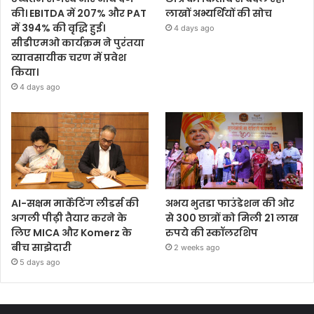
की। EBITDA में 207% और PAT
लाखों अभ्यर्थियों की सोच
में 394% की वृद्धि हुई।
4 days ago
सीडीएमओ कार्यक्रम ने पुरंतया
व्यावसायीक चरण में प्रवेश
किया।
4 days ago
AI-सक्षम मार्केटिंग लीडर्स की
अभय भुतडा फाउंडेशन की ओर
अगली पीढ़ी तैयार करने के
से 300 छात्रों को मिली 21 लाख
लिए MICA और Komerz के
रुपये की स्कॉलरशिप
बीच साझेदारी
2 weeks ago
5 days ago