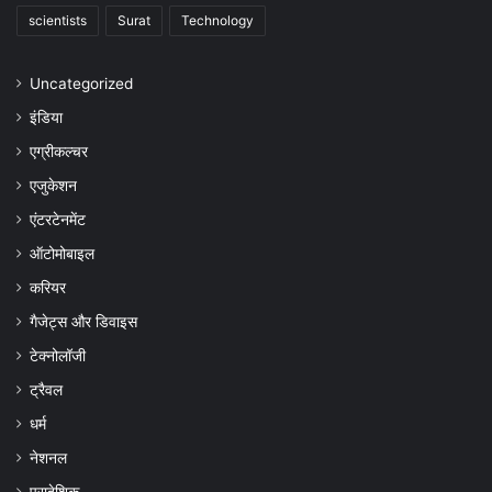
scientists
Surat
Technology
Uncategorized
इंडिया
एग्रीकल्चर
एजुकेशन
एंटरटेनमेंट
ऑटोमोबाइल
करियर
गैजेट्स और डिवाइस
टेक्नोलॉजी
ट्रैवल
धर्म
नेशनल
प्रादेशिक