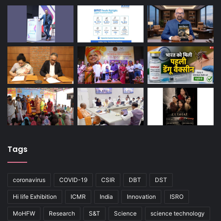
Tags
coronavirus
COVID-19
CSIR
DBT
DST
Hi life Exhibition
ICMR
India
Innovation
ISRO
MoHFW
Research
S&T
Science
science technology