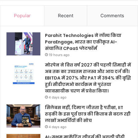
Popular
Recent
Comments
Parahit Technologies ने लॉन्च किया
ParaEngage, भारत का एकीकृत AI-
संचालित CPaaS प्लेटफॉर्म
19 hours ago
मोरपेन ने वित्त वर्ष 2027 की पहली तिमाही में
अब तक का उच्चतम राजस्व और आय दर्ज की।
EBITDA में 207% और PAT में 394% की वृद्धि
हुई। सीडीएमओ कार्यक्रम ने पुरंतया
व्यावसायीक चरण में प्रवेश किया।
4 days ago
सिलेबस नहीं, दिमाग जीतता है परीक्षा, IIT
रुड़की के इस पूर्व छात्र की किताब से बदल रही
लाखों अभ्यर्थियों की सोच
4 days ago
AI-सक्षम मार्केटिंग लीडर्स की अगली पीढ़ी