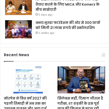
तैयार करने के लिए MICA और Komerz के
बीच साझेदारी
5 days ago
अभय भुतडा फाउंडेशन की ओर से 300 छात्रों
को मिली 21 लाख रुपये की स्कॉलरशिप
2 weeks ago
Recent News
मोरपेन ने वित्त वर्ष 2027 की
सिलेबस नहीं, दिमाग जीतता है
पहली तिमाही में अब तक का
परीक्षा, IIT रुड़की के इस पूर्व
उच्चतम राजस्व और आय दर्ज
छात्र की किताब से बदल रही