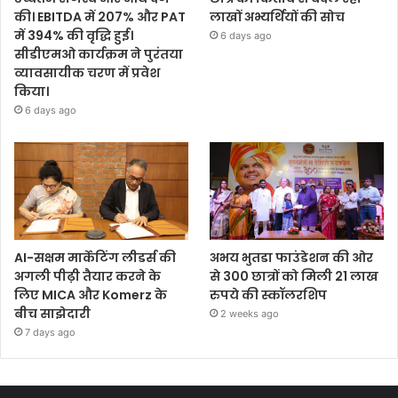
की। EBITDA में 207% और PAT
लाखों अभ्यर्थियों की सोच
में 394% की वृद्धि हुई।
6 days ago
सीडीएमओ कार्यक्रम ने पुरंतया
व्यावसायीक चरण में प्रवेश
किया।
6 days ago
AI-सक्षम मार्केटिंग लीडर्स की
अभय भुतडा फाउंडेशन की ओर
अगली पीढ़ी तैयार करने के
से 300 छात्रों को मिली 21 लाख
लिए MICA और Komerz के
रुपये की स्कॉलरशिप
बीच साझेदारी
2 weeks ago
7 days ago