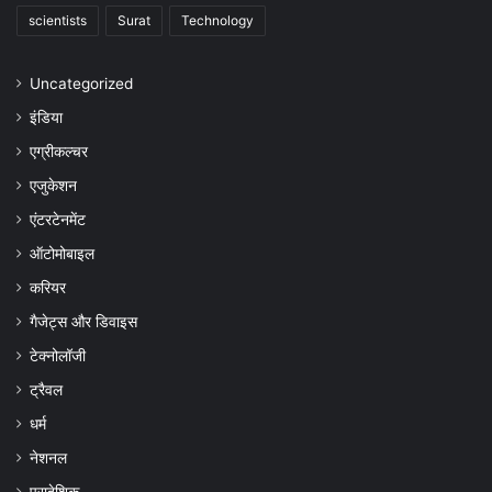
scientists
Surat
Technology
Uncategorized
इंडिया
एग्रीकल्चर
एजुकेशन
एंटरटेनमेंट
ऑटोमोबाइल
करियर
गैजेट्स और डिवाइस
टेक्नोलॉजी
ट्रैवल
धर्म
नेशनल
प्रादेशिक