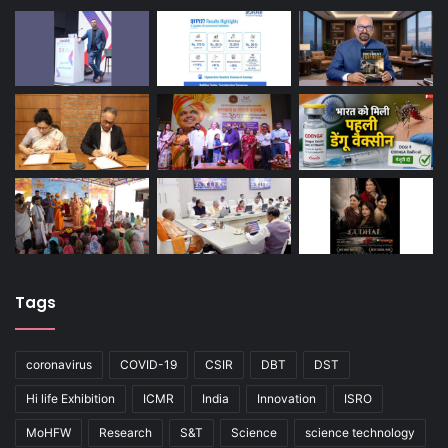
Tags
coronavirus
COVID-19
CSIR
DBT
DST
Hi life Exhibition
ICMR
India
Innovation
ISRO
MoHFW
Research
S&T
Science
science technology