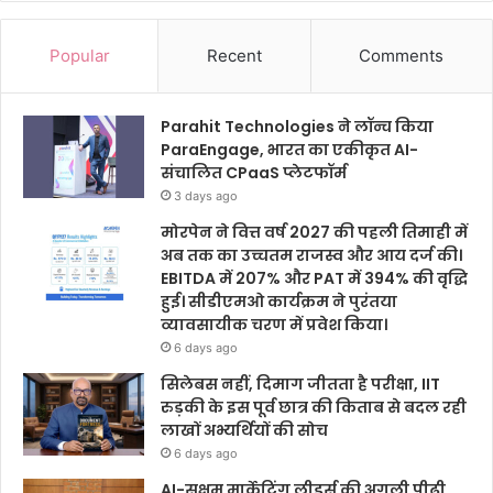
Popular
Recent
Comments
Parahit Technologies ने लॉन्च किया
ParaEngage, भारत का एकीकृत AI-
संचालित CPaaS प्लेटफॉर्म
3 days ago
मोरपेन ने वित्त वर्ष 2027 की पहली तिमाही में
अब तक का उच्चतम राजस्व और आय दर्ज की।
EBITDA में 207% और PAT में 394% की वृद्धि
हुई। सीडीएमओ कार्यक्रम ने पुरंतया
व्यावसायीक चरण में प्रवेश किया।
6 days ago
सिलेबस नहीं, दिमाग जीतता है परीक्षा, IIT
रुड़की के इस पूर्व छात्र की किताब से बदल रही
लाखों अभ्यर्थियों की सोच
6 days ago
AI-सक्षम मार्केटिंग लीडर्स की अगली पीढ़ी