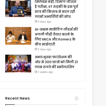
सिलेबस नहीं, दिमाग जीतता
है परीक्षा, IIT रुड़की के इस पूर्व
छात्र की किताब से बदल रही
लाखों अभ्यर्थियों की सोच
4 days ago
AI-सक्षम मार्केटिंग लीडर्स की
अगली पीढ़ी तैयार करने के
लिए MICA और Komerz के
बीच साझेदारी
5 days ago
अभय भुतडा फाउंडेशन की
ओर से 300 छात्रों को मिली 21
लाख रुपये की स्कॉलरशिप
2 weeks ago
Recent News