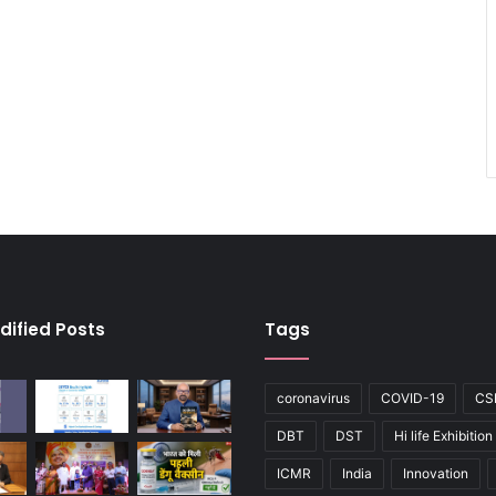
dified Posts
Tags
coronavirus
COVID-19
CS
DBT
DST
Hi life Exhibition
ICMR
India
Innovation