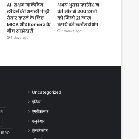
AI-सक्षम मार्केटिंग
अभय भुतडा फाउंडेशन
लीडर्स की अगली पीढ़ी
की ओर से 300 छात्रों
तैयार करने के लिए
को मिली 21 लाख
MICA और Komerz के
रुपये की स्कॉलरशिप
बीच साझेदारी
2 weeks ago
5 days ago
Uncategorized
इंडिया
एग्रीकल्चर
IR
एजुकेशन
एंटरटेनमेंट
ISRO