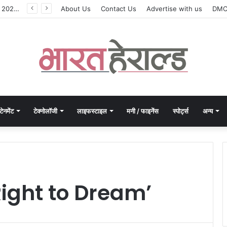
मोरपेन ने वित्त वर्ष 2027 की पहली तिमाही में अब तक का उच्चतम राजस्व और आय दर्ज की। EBITDA में 207% और PAT में 394% की वृद्धि हुई। सीडीएमओ कार्यक्रम ने पुरंतया व्यावसायीक चरण में प्रवेश किया।
About Us
Contact Us
Advertise with us
DM
टेनमेंट
टेक्नोलॉजी
लाइफस्टाइल
मनी / फाइनेंस
स्पोर्ट्स
अन्य
ight to Dream’