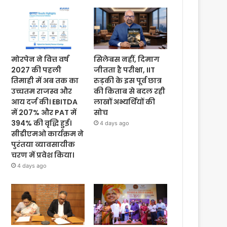
मोरपेन ने वित्त वर्ष
सिलेबस नहीं, दिमाग
2027 की पहली
जीतता है परीक्षा, IIT
तिमाही में अब तक का
रुड़की के इस पूर्व छात्र
उच्चतम राजस्व और
की किताब से बदल रही
आय दर्ज की। EBITDA
लाखों अभ्यर्थियों की
में 207% और PAT में
सोच
394% की वृद्धि हुई।
4 days ago
सीडीएमओ कार्यक्रम ने
पुरंतया व्यावसायीक
चरण में प्रवेश किया।
4 days ago