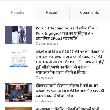
Popular
Recent
Comments
Parahit Technologies ने लॉन्च किया
ParaEngage, भारत का एकीकृत AI-
संचालित CPaaS प्लेटफॉर्म
51 minutes ago
मोरपेन ने वित्त वर्ष 2027 की पहली तिमाही में
अब तक का उच्चतम राजस्व और आय दर्ज की।
EBITDA में 207% और PAT में 394% की वृद्धि
हुई। सीडीएमओ कार्यक्रम ने पुरंतया
व्यावसायीक चरण में प्रवेश किया।
3 days ago
सिलेबस नहीं, दिमाग जीतता है परीक्षा, IIT
रुड़की के इस पूर्व छात्र की किताब से बदल रही
लाखों अभ्यर्थियों की सोच
3 days ago
AI-सक्षम मार्केटिंग लीडर्स की अगली पीढ़ी