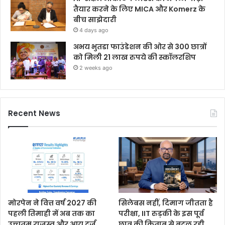
तैयार करने के लिए MICA और Komerz के
बीच साझेदारी
4 days ago
अभय भुतडा फाउंडेशन की ओर से 300 छात्रों
को मिली 21 लाख रुपये की स्कॉलरशिप
2 weeks ago
Recent News
मोरपेन ने वित्त वर्ष 2027 की
सिलेबस नहीं, दिमाग जीतता है
पहली तिमाही में अब तक का
परीक्षा, IIT रुड़की के इस पूर्व
उच्चतम राजस्व और आय दर्ज
छात्र की किताब से बदल रही