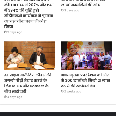
की। EBITDA में 207% और PAT
लाखों अभ्यर्थियों की सोच
में 394% की वृद्धि हुई।
3 days ago
सीडीएमओ कार्यक्रम ने पुरंतया
व्यावसायीक चरण में प्रवेश
किया।
3 days ago
AI-सक्षम मार्केटिंग लीडर्स की
अभय भुतडा फाउंडेशन की ओर
अगली पीढ़ी तैयार करने के
से 300 छात्रों को मिली 21 लाख
लिए MICA और Komerz के
रुपये की स्कॉलरशिप
बीच साझेदारी
2 weeks ago
4 days ago