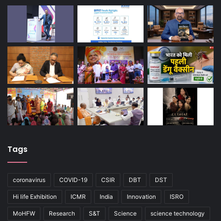
Tags
coronavirus
COVID-19
CSIR
DBT
DST
Hi life Exhibition
ICMR
India
Innovation
ISRO
MoHFW
Research
S&T
Science
science technology