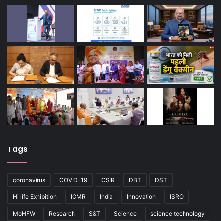
Tags
coronavirus
COVID-19
CSIR
DBT
DST
Hi life Exhibition
ICMR
India
Innovation
ISRO
MoHFW
Research
S&T
Science
science technology