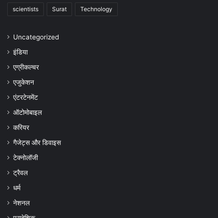
scientists
Surat
Technology
Uncategorized
इंडिया
एग्रीकल्चर
एजुकेशन
एंटरटेनमेंट
ऑटोमोबाइल
करियर
गैजेट्स और डिवाइस
टेक्नोलॉजी
ट्रैवल
धर्म
नेशनल
प्रादेशिक