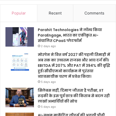
Popular
Recent
Comments
Parahit Technologies ने लॉन्च किया
ParaEngage, भारत का एकीकृत AI-
संचालित CPaaS प्लेटफॉर्म
2 days ago
मोरपेन ने वित्त वर्ष 2027 की पहली तिमाही में
अब तक का उच्चतम राजस्व और आय दर्ज की।
EBITDA में 207% और PAT में 394% की वृद्धि
हुई। सीडीएमओ कार्यक्रम ने पुरंतया
व्यावसायीक चरण में प्रवेश किया।
5 days ago
सिलेबस नहीं, दिमाग जीतता है परीक्षा, IIT
रुड़की के इस पूर्व छात्र की किताब से बदल रही
लाखों अभ्यर्थियों की सोच
5 days ago
AI-सक्षम मार्केटिंग लीडर्स की अगली पीढ़ी