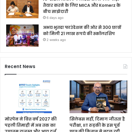
तैयार करने के लिए MICA और Komerz के
बीच साझेदारी
6 days ago
अभय भुतडा फाउंडेशन की ओर से 300 छात्रों
को मिली 21 लाख रुपये की स्कॉलरशिप
2 weeks ago
Recent News
मोरपेन ने वित्त वर्ष 2027 की
सिलेबस नहीं, दिमाग जीतता है
पहली तिमाही में अब तक का
परीक्षा, IIT रुड़की के इस पूर्व
उच्चतम राजस्व और आय दर्ज
छात्र की किताब से बदल रही