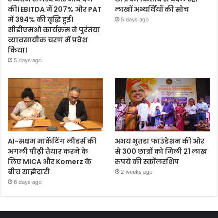
की। EBITDA में 207% और PAT
लाखों अभ्यर्थियों की सोच
में 394% की वृद्धि हुई।
5 days ago
सीडीएमओ कार्यक्रम ने पुरंतया
व्यावसायीक चरण में प्रवेश
किया।
5 days ago
AI-सक्षम मार्केटिंग लीडर्स की
अभय भुतडा फाउंडेशन की ओर
अगली पीढ़ी तैयार करने के
से 300 छात्रों को मिली 21 लाख
लिए MICA और Komerz के
रुपये की स्कॉलरशिप
बीच साझेदारी
2 weeks ago
6 days ago