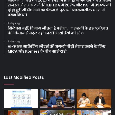
मोरपेन ने वित्त वर्ष 2027 की पहली तिमाही में अब तक का उच्चतम
राजस्व और आय दर्ज की। EBITDA में 207% और PAT में 394% की
वृद्धि हुई। सीडीएमओ कार्यक्रम ने पुरंतया व्यावसायीक चरण में
प्रवेश किया।
2 days ago
सिलेबस नहीं, दिमाग जीतता है परीक्षा, IIT रुड़की के इस पूर्व छात्र
की किताब से बदल रही लाखों अभ्यर्थियों की सोच
3 days ago
AI-सक्षम मार्केटिंग लीडर्स की अगली पीढ़ी तैयार करने के लिए
MICA और Komerz के बीच साझेदारी
Last Modified Posts