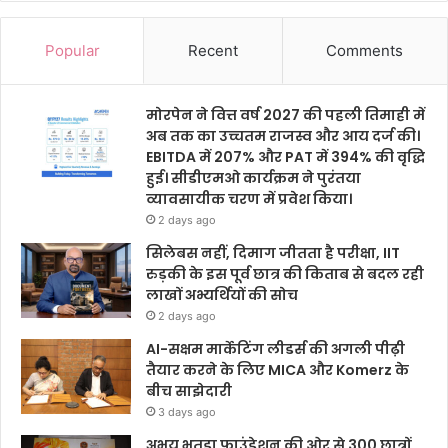
Popular
Recent
Comments
मोरपेन ने वित्त वर्ष 2027 की पहली तिमाही में
अब तक का उच्चतम राजस्व और आय दर्ज की।
EBITDA में 207% और PAT में 394% की वृद्धि
हुई। सीडीएमओ कार्यक्रम ने पुरंतया
व्यावसायीक चरण में प्रवेश किया।
2 days ago
सिलेबस नहीं, दिमाग जीतता है परीक्षा, IIT
रुड़की के इस पूर्व छात्र की किताब से बदल रही
लाखों अभ्यर्थियों की सोच
2 days ago
AI-सक्षम मार्केटिंग लीडर्स की अगली पीढ़ी
तैयार करने के लिए MICA और Komerz के
बीच साझेदारी
3 days ago
अभय भुतडा फाउंडेशन की ओर से 300 छात्रों