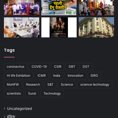
Tags
coronavirus
COVID-19
CSIR
DBT
DST
Hi life Exhibition
ICMR
India
Innovation
ISRO
MoHFW
Research
S&T
Science
science technology
scientists
Surat
Technology
Uncategorized
इंडिया