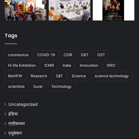
Tags
coronavirus
COVID-19
CSIR
DBT
DST
Hi life Exhibition
ICMR
India
Innovation
ISRO
MoHFW
Research
S&T
Science
science technology
scientists
Surat
Technology
Uncategorized
इंडिया
एग्रीकल्चर
एजुकेशन