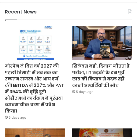
Recent News
मोरपेन ने वित्त वर्ष 2027 की
सिलेबस नहीं, दिमाग जीतता है
पहली तिमाही में अब तक का
परीक्षा, IIT रुड़की के इस पूर्व
उच्चतम राजस्व और आय दर्ज
छात्र की किताब से बदल रही
की। EBITDA में 207% और PAT
लाखों अभ्यर्थियों की सोच
में 394% की वृद्धि हुई।
5 days ago
सीडीएमओ कार्यक्रम ने पुरंतया
व्यावसायीक चरण में प्रवेश
किया।
5 days ago