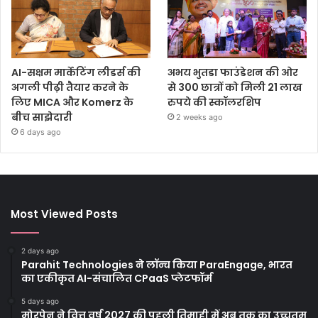
AI-सक्षम मार्केटिंग लीडर्स की
अभय भुतडा फाउंडेशन की ओर
अगली पीढ़ी तैयार करने के
से 300 छात्रों को मिली 21 लाख
लिए MICA और Komerz के
रुपये की स्कॉलरशिप
बीच साझेदारी
2 weeks ago
6 days ago
Most Viewed Posts
2 days ago
Parahit Technologies ने लॉन्च किया ParaEngage, भारत
का एकीकृत AI-संचालित CPaaS प्लेटफॉर्म
5 days ago
मोरपेन ने वित्त वर्ष 2027 की पहली तिमाही में अब तक का उच्चतम