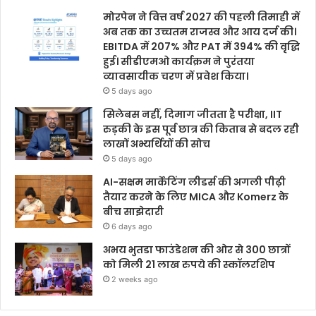
मोरपेन ने वित्त वर्ष 2027 की पहली तिमाही में
अब तक का उच्चतम राजस्व और आय दर्ज की।
EBITDA में 207% और PAT में 394% की वृद्धि
हुई। सीडीएमओ कार्यक्रम ने पुरंतया
व्यावसायीक चरण में प्रवेश किया।
5 days ago
सिलेबस नहीं, दिमाग जीतता है परीक्षा, IIT
रुड़की के इस पूर्व छात्र की किताब से बदल रही
लाखों अभ्यर्थियों की सोच
5 days ago
AI-सक्षम मार्केटिंग लीडर्स की अगली पीढ़ी
तैयार करने के लिए MICA और Komerz के
बीच साझेदारी
6 days ago
अभय भुतडा फाउंडेशन की ओर से 300 छात्रों
को मिली 21 लाख रुपये की स्कॉलरशिप
2 weeks ago