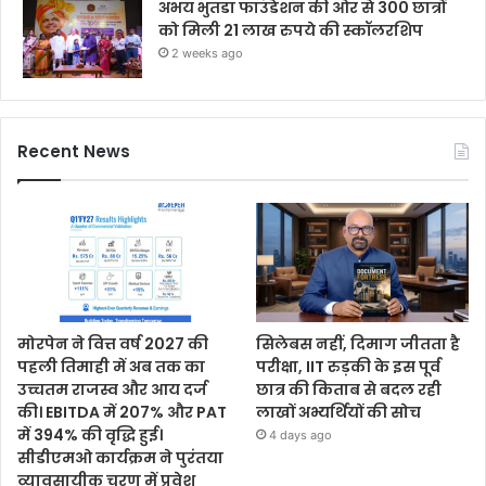
अभय भुतडा फाउंडेशन की ओर से 300 छात्रों
को मिली 21 लाख रुपये की स्कॉलरशिप
2 weeks ago
Recent News
मोरपेन ने वित्त वर्ष 2027 की
सिलेबस नहीं, दिमाग जीतता है
पहली तिमाही में अब तक का
परीक्षा, IIT रुड़की के इस पूर्व
उच्चतम राजस्व और आय दर्ज
छात्र की किताब से बदल रही
की। EBITDA में 207% और PAT
लाखों अभ्यर्थियों की सोच
में 394% की वृद्धि हुई।
4 days ago
सीडीएमओ कार्यक्रम ने पुरंतया
व्यावसायीक चरण में प्रवेश