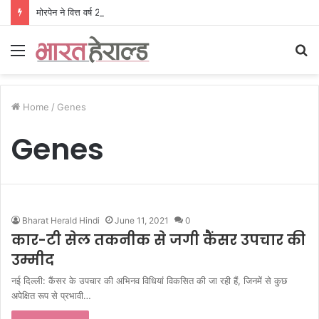
मोरपेन ने वित्त वर्ष 2027 की पहली तिमाही में अब तक का उच्चतम राजस्व और आय दर्ज की। EBITDA में 207% और PAT में 394% की वृद्धि हुई। सीडीएमओ कार्यक्रम ने पुरंतया व्यावसायीक चरण में प्रवेश किया।
Menu
S
fo
Home
/
Genes
Genes
Bharat Herald Hindi
June 11, 2021
0
कार-टी सेल तकनीक से जगी कैंसर उपचार की
उम्मीद
नई दिल्ली: कैंसर के उपचार की अभिनव विधियां विकसित की जा रही हैं, जिनमें से कुछ
अपेक्षित रूप से प्रभावी…