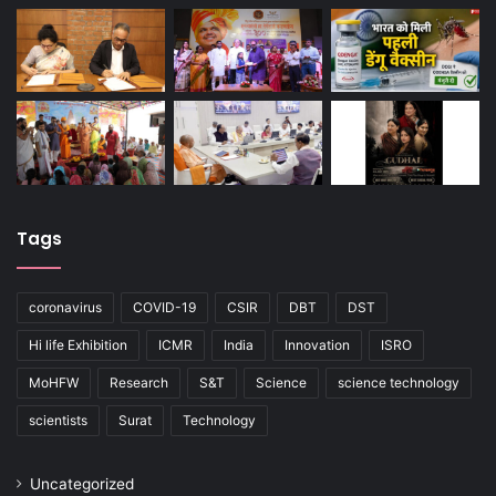
Tags
coronavirus
COVID-19
CSIR
DBT
DST
Hi life Exhibition
ICMR
India
Innovation
ISRO
MoHFW
Research
S&T
Science
science technology
scientists
Surat
Technology
Uncategorized