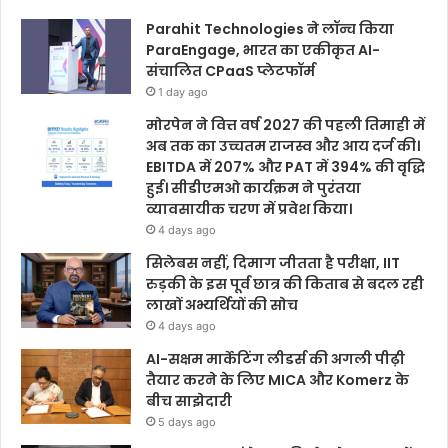
Parahit Technologies ने लॉन्च किया
ParaEngage, भारत का एकीकृत AI-
संचालित CPaaS प्लेटफॉर्म
1 day ago
मोरपेन ने वित्त वर्ष 2027 की पहली तिमाही में
अब तक का उच्चतम राजस्व और आय दर्ज की।
EBITDA में 207% और PAT में 394% की वृद्धि
हुई। सीडीएमओ कार्यक्रम ने पुरंतया
व्यावसायीक चरण में प्रवेश किया।
4 days ago
सिलेबस नहीं, दिमाग जीतता है परीक्षा, IIT
रुड़की के इस पूर्व छात्र की किताब से बदल रही
लाखों अभ्यर्थियों की सोच
4 days ago
AI-सक्षम मार्केटिंग लीडर्स की अगली पीढ़ी
तैयार करने के लिए MICA और Komerz के
बीच साझेदारी
5 days ago