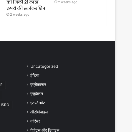
को मिली 21 लाख
2 weeks ago
रुपये की स्कॉलरशिप
2 weeks ago
Uncategorized
इंडिया
एग्रीकल्चर
IR
एजुकेशन
एंटरटेनमेंट
ISRO
ऑटोमोबाइल
करियर
गैजेट्स और डिवाइस