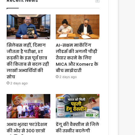
Recent News
सिलेबस नहीं, दिमाग
AI-सक्षम मार्केटिंग
जीतता है परीक्षा, IIT
लीडर्स की अगली पीढ़ी
रुड़की के इस पूर्व छात्र
तैयार करने के लिए
की किताब से बदल रही
MICA और Komerz के
लाखों अभ्यर्थियों की
बीच साझेदारी
सोच
2 days ago
2 days ago
अभय भुतडा फाउंडेशन
डेंगू की वैक्सीन से जिले
की ओर से 300 छात्रों
की तस्वीर बदलेगी