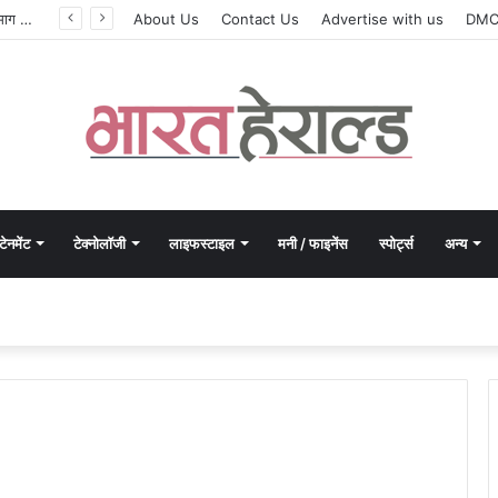
सिलेबस नहीं, दिमाग जीतता है परीक्षा, IIT रुड़की के इस पूर्व छात्र की किताब से बदल रही लाखों अभ्यर्थियों की सोच
About Us
Contact Us
Advertise with us
DM
टेनमेंट
टेक्नोलॉजी
लाइफस्टाइल
मनी / फाइनेंस
स्पोर्ट्स
अन्य