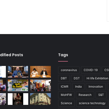
dified Posts
Tags
coronavirus
COVID-19
CS
DBT
DST
Hi life Exhibition
ICMR
India
Innovation
MoHFW
Research
S&T
Science
science technology