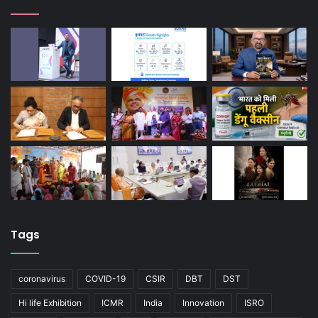
Tags
coronavirus
COVID-19
CSIR
DBT
DST
Hi life Exhibition
ICMR
India
Innovation
ISRO