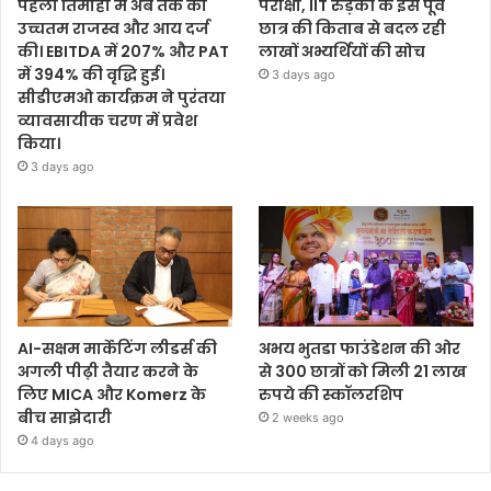
पहली तिमाही में अब तक का
परीक्षा, IIT रुड़की के इस पूर्व
उच्चतम राजस्व और आय दर्ज
छात्र की किताब से बदल रही
की। EBITDA में 207% और PAT
लाखों अभ्यर्थियों की सोच
में 394% की वृद्धि हुई।
3 days ago
सीडीएमओ कार्यक्रम ने पुरंतया
व्यावसायीक चरण में प्रवेश
किया।
3 days ago
AI-सक्षम मार्केटिंग लीडर्स की
अभय भुतडा फाउंडेशन की ओर
अगली पीढ़ी तैयार करने के
से 300 छात्रों को मिली 21 लाख
लिए MICA और Komerz के
रुपये की स्कॉलरशिप
बीच साझेदारी
2 weeks ago
4 days ago