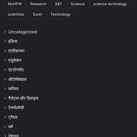
MoHFW
Research
S&T
Science
science technology
scientists
Surat
Technology
Uncategorized
इंडिया
एग्रीकल्चर
एजुकेशन
एंटरटेनमेंट
ऑटोमोबाइल
करियर
गैजेट्स और डिवाइस
टेक्नोलॉजी
ट्रैवल
धर्म
नेशनल