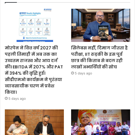
मोरपेन ने वित्त वर्ष 2027 की
सिलेबस नहीं, दिमाग जीतता है
पहली तिमाही में अब तक का
परीक्षा, IIT रुड़की के इस पूर्व
उच्चतम राजस्व और आय दर्ज
छात्र की किताब से बदल रही
की। EBITDA में 207% और PAT
लाखों अभ्यर्थियों की सोच
में 394% की वृद्धि हुई।
5 days ago
सीडीएमओ कार्यक्रम ने पुरंतया
व्यावसायीक चरण में प्रवेश
किया।
5 days ago