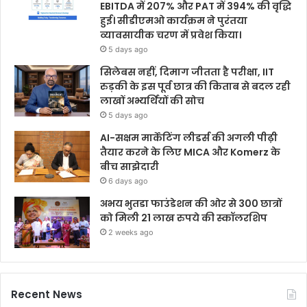
EBITDA में 207% और PAT में 394% की वृद्धि
हुई। सीडीएमओ कार्यक्रम ने पुरंतया
व्यावसायीक चरण में प्रवेश किया।
5 days ago
सिलेबस नहीं, दिमाग जीतता है परीक्षा, IIT
रुड़की के इस पूर्व छात्र की किताब से बदल रही
लाखों अभ्यर्थियों की सोच
5 days ago
AI-सक्षम मार्केटिंग लीडर्स की अगली पीढ़ी
तैयार करने के लिए MICA और Komerz के
बीच साझेदारी
6 days ago
अभय भुतडा फाउंडेशन की ओर से 300 छात्रों
को मिली 21 लाख रुपये की स्कॉलरशिप
2 weeks ago
Recent News