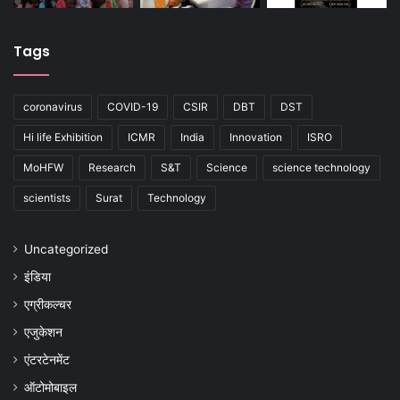
Tags
coronavirus
COVID-19
CSIR
DBT
DST
Hi life Exhibition
ICMR
India
Innovation
ISRO
MoHFW
Research
S&T
Science
science technology
scientists
Surat
Technology
Uncategorized
इंडिया
एग्रीकल्चर
एजुकेशन
एंटरटेनमेंट
ऑटोमोबाइल