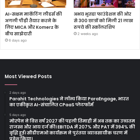
AI-सक्षम मार्केटिंग लीडर्स की
अभय भुतडा फाउंडेशन की ओर
अगली पीढ़ी तैयार करने के
से 300 छात्रों को मिली 21 लाख
लिए MICA और Komerz के
रुपये की स्कॉलरशिप
बीच साझेदारी
2 weeks ago
6 days ago
Most Viewed Posts
2 days ago
Parahit Technologies ने लॉन्च किया ParaEngage, भारत
का एकीकृत AI-संचालित CPaaS प्लेटफॉर्म
5 days ago
मोरपेन ने वित्त वर्ष 2027 की पहली तिमाही में अब तक का उच्चतम
राजस्व और आय दर्ज की। EBITDA में 207% और PAT में 394% की
वृद्धि हुई। सीडीएमओ कार्यक्रम ने पुरंतया व्यावसायीक चरण में
प्रवेश किया।