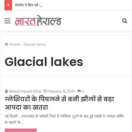
मोरपेन ने वित्त वर्ष 2027 की पहली तिमाही में अब तक का उच्चतम राजस्व और आय दर्ज की। EBITDA में 207% और PAT में 394% की वृद्धि हुई। सीडीएमओ कार्यक्रम ने पुरंतया व्यावसायीक चरण में प्रवेश किया।
Menu
S
fo
Home
/
Glacial lakes
Glacial lakes
Bharat Herald Hindi
February 8, 2021
0
ग्लेशियरों के पिघलने से बनी झीलों से बढ़ा
आपदा का खतरा
नई दिल्ली : उत्तराखंड के चमोली जिले में ग्लेशियर टूटने के बाद हुई तबाही ने ग्लोबल वार्मिंग
के खतरों के…