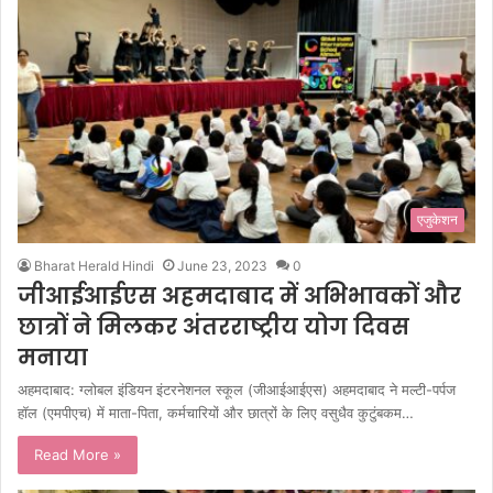
एजुकेशन
Bharat Herald Hindi
June 23, 2023
0
जीआईआईएस अहमदाबाद में अभिभावकों और
छात्रों ने मिलकर अंतरराष्ट्रीय योग दिवस
मनाया
अहमदाबाद: ग्लोबल इंडियन इंटरनेशनल स्कूल (जीआईआईएस) अहमदाबाद ने मल्टी-पर्पज
हॉल (एमपीएच) में माता-पिता, कर्मचारियों और छात्रों के लिए वसुधैव कुटुंबकम…
Read More »