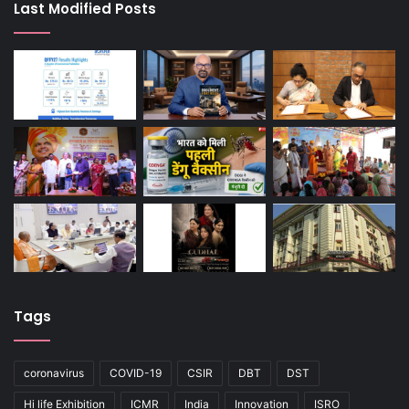
Last Modified Posts
Tags
coronavirus
COVID-19
CSIR
DBT
DST
Hi life Exhibition
ICMR
India
Innovation
ISRO