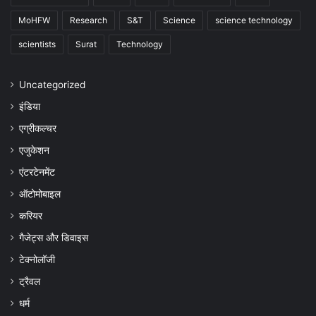
MoHFW
Research
S&T
Science
science technology
scientists
Surat
Technology
Uncategorized
इंडिया
एग्रीकल्चर
एजुकेशन
एंटरटेनमेंट
ऑटोमोबाइल
करियर
गैजेट्स और डिवाइस
टेक्नोलॉजी
ट्रैवल
धर्म