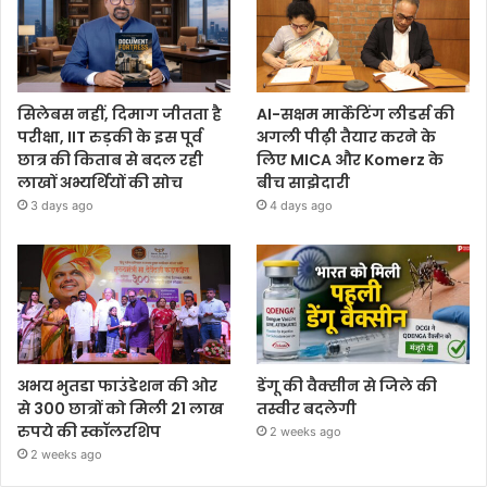
सिलेबस नहीं, दिमाग जीतता है
AI-सक्षम मार्केटिंग लीडर्स की
परीक्षा, IIT रुड़की के इस पूर्व
अगली पीढ़ी तैयार करने के
छात्र की किताब से बदल रही
लिए MICA और Komerz के
लाखों अभ्यर्थियों की सोच
बीच साझेदारी
3 days ago
4 days ago
अभय भुतडा फाउंडेशन की ओर
डेंगू की वैक्सीन से जिले की
से 300 छात्रों को मिली 21 लाख
तस्वीर बदलेगी
रुपये की स्कॉलरशिप
2 weeks ago
2 weeks ago