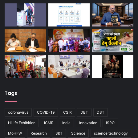
Tags
coronavirus
COVID-19
CSIR
DBT
DST
Hi life Exhibition
ICMR
India
Innovation
ISRO
MoHFW
Research
S&T
Science
science technology