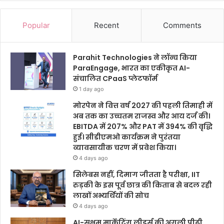
Popular
Recent
Comments
Parahit Technologies ने लॉन्च किया
ParaEngage, भारत का एकीकृत AI-
संचालित CPaaS प्लेटफॉर्म
1 day ago
मोरपेन ने वित्त वर्ष 2027 की पहली तिमाही में
अब तक का उच्चतम राजस्व और आय दर्ज की।
EBITDA में 207% और PAT में 394% की वृद्धि
हुई। सीडीएमओ कार्यक्रम ने पुरंतया
व्यावसायीक चरण में प्रवेश किया।
4 days ago
सिलेबस नहीं, दिमाग जीतता है परीक्षा, IIT
रुड़की के इस पूर्व छात्र की किताब से बदल रही
लाखों अभ्यर्थियों की सोच
4 days ago
AI-सक्षम मार्केटिंग लीडर्स की अगली पीढ़ी