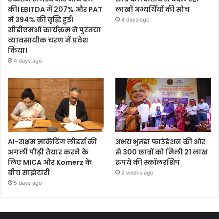
की। EBITDA में 207% और PAT
लाखों अभ्यर्थियों की सोच
में 394% की वृद्धि हुई।
4 days ago
सीडीएमओ कार्यक्रम ने पुरंतया
व्यावसायीक चरण में प्रवेश
किया।
4 days ago
AI-सक्षम मार्केटिंग लीडर्स की
अभय भुतडा फाउंडेशन की ओर
अगली पीढ़ी तैयार करने के
से 300 छात्रों को मिली 21 लाख
लिए MICA और Komerz के
रुपये की स्कॉलरशिप
बीच साझेदारी
2 weeks ago
5 days ago