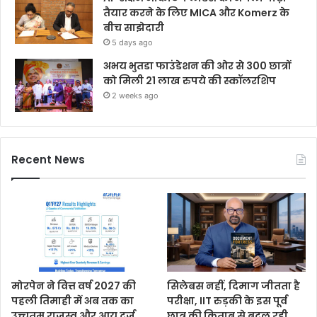
तैयार करने के लिए MICA और Komerz के
बीच साझेदारी
5 days ago
अभय भुतडा फाउंडेशन की ओर से 300 छात्रों
को मिली 21 लाख रुपये की स्कॉलरशिप
2 weeks ago
Recent News
मोरपेन ने वित्त वर्ष 2027 की
सिलेबस नहीं, दिमाग जीतता है
पहली तिमाही में अब तक का
परीक्षा, IIT रुड़की के इस पूर्व
उच्चतम राजस्व और आय दर्ज
छात्र की किताब से बदल रही