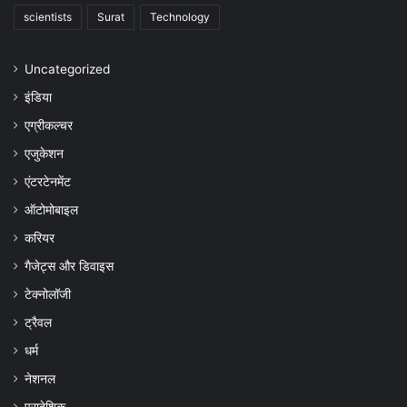
scientists
Surat
Technology
Uncategorized
इंडिया
एग्रीकल्चर
एजुकेशन
एंटरटेनमेंट
ऑटोमोबाइल
करियर
गैजेट्स और डिवाइस
टेक्नोलॉजी
ट्रैवल
धर्म
नेशनल
प्रादेशिक