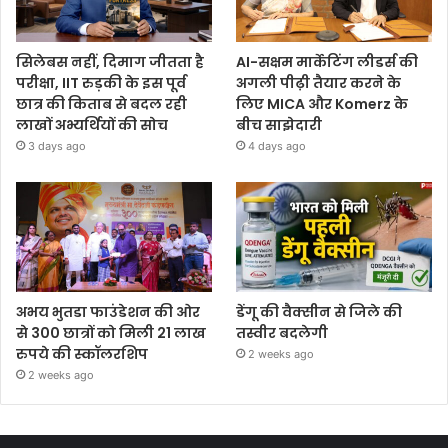
सिलेबस नहीं, दिमाग जीतता है
AI-सक्षम मार्केटिंग लीडर्स की
परीक्षा, IIT रुड़की के इस पूर्व
अगली पीढ़ी तैयार करने के
छात्र की किताब से बदल रही
लिए MICA और Komerz के
लाखों अभ्यर्थियों की सोच
बीच साझेदारी
3 days ago
4 days ago
अभय भुतडा फाउंडेशन की ओर
डेंगू की वैक्सीन से जिले की
से 300 छात्रों को मिली 21 लाख
तस्वीर बदलेगी
रुपये की स्कॉलरशिप
2 weeks ago
2 weeks ago