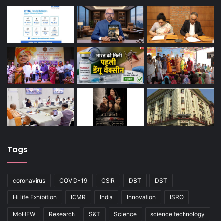
Tags
coronavirus
COVID-19
CSIR
DBT
DST
Hi life Exhibition
ICMR
India
Innovation
ISRO
MoHFW
Research
S&T
Science
science technology