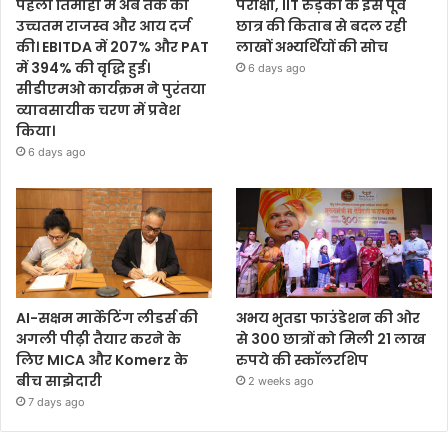
पहली तिमाही में अब तक का
परीक्षा, IIT रुड़की के इस पूर्व
उच्चतम राजस्व और आय दर्ज
छात्र की किताब से बदल रही
की। EBITDA में 207% और PAT
लाखों अभ्यर्थियों की सोच
में 394% की वृद्धि हुई।
6 days ago
सीडीएमओ कार्यक्रम ने पुरंतया
व्यावसायीक चरण में प्रवेश
किया।
6 days ago
AI-सक्षम मार्केटिंग लीडर्स की
अभय भुतडा फाउंडेशन की ओर
अगली पीढ़ी तैयार करने के
से 300 छात्रों को मिली 21 लाख
लिए MICA और Komerz के
रुपये की स्कॉलरशिप
बीच साझेदारी
2 weeks ago
7 days ago