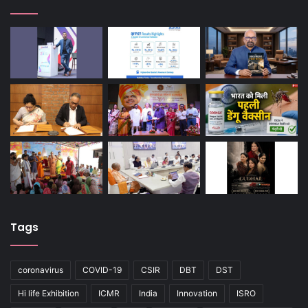
Tags
coronavirus
COVID-19
CSIR
DBT
DST
Hi life Exhibition
ICMR
India
Innovation
ISRO