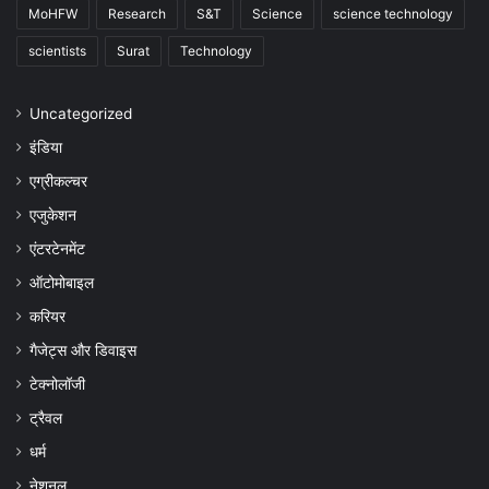
MoHFW
Research
S&T
Science
science technology
scientists
Surat
Technology
Uncategorized
इंडिया
एग्रीकल्चर
एजुकेशन
एंटरटेनमेंट
ऑटोमोबाइल
करियर
गैजेट्स और डिवाइस
टेक्नोलॉजी
ट्रैवल
धर्म
नेशनल