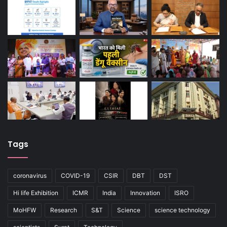
Tags
coronavirus
COVID-19
CSIR
DBT
DST
Hi life Exhibition
ICMR
India
Innovation
ISRO
MoHFW
Research
S&T
Science
science technology