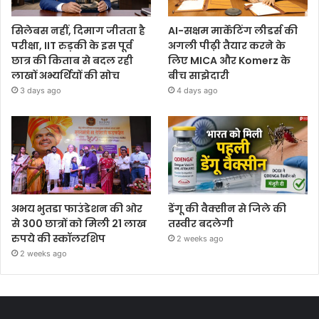
सिलेबस नहीं, दिमाग जीतता है
AI-सक्षम मार्केटिंग लीडर्स की
परीक्षा, IIT रुड़की के इस पूर्व
अगली पीढ़ी तैयार करने के
छात्र की किताब से बदल रही
लिए MICA और Komerz के
लाखों अभ्यर्थियों की सोच
बीच साझेदारी
3 days ago
4 days ago
अभय भुतडा फाउंडेशन की ओर
डेंगू की वैक्सीन से जिले की
से 300 छात्रों को मिली 21 लाख
तस्वीर बदलेगी
रुपये की स्कॉलरशिप
2 weeks ago
2 weeks ago