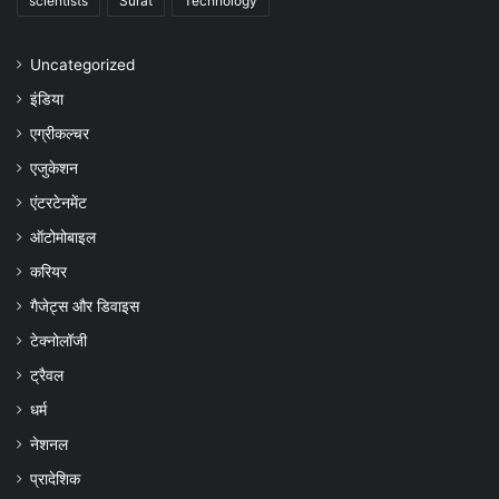
scientists
Surat
Technology
Uncategorized
इंडिया
एग्रीकल्चर
एजुकेशन
एंटरटेनमेंट
ऑटोमोबाइल
करियर
गैजेट्स और डिवाइस
टेक्नोलॉजी
ट्रैवल
धर्म
नेशनल
प्रादेशिक