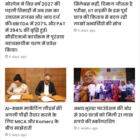
मोरपेन ने वित्त वर्ष 2027 की
सिलेबस नहीं, दिमाग जीतता है
पहली तिमाही में अब तक का
परीक्षा, IIT रुड़की के इस पूर्व
उच्चतम राजस्व और आय दर्ज
छात्र की किताब से बदल रही
की। EBITDA में 207% और PAT
लाखों अभ्यर्थियों की सोच
में 394% की वृद्धि हुई।
4 days ago
सीडीएमओ कार्यक्रम ने पुरंतया
व्यावसायीक चरण में प्रवेश
किया।
4 days ago
AI-सक्षम मार्केटिंग लीडर्स की
अभय भुतडा फाउंडेशन की ओर
अगली पीढ़ी तैयार करने के
से 300 छात्रों को मिली 21 लाख
लिए MICA और Komerz के
रुपये की स्कॉलरशिप
बीच साझेदारी
2 weeks ago
5 days ago