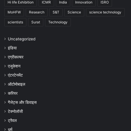
Hi life Exhibition
ICMR
India
Innovation
ISRO
MoHFW
Research
S&T
Science
science technology
scientists
Surat
Technology
Uncategorized
इंडिया
एग्रीकल्चर
एजुकेशन
एंटरटेनमेंट
ऑटोमोबाइल
करियर
गैजेट्स और डिवाइस
टेक्नोलॉजी
ट्रैवल
धर्म