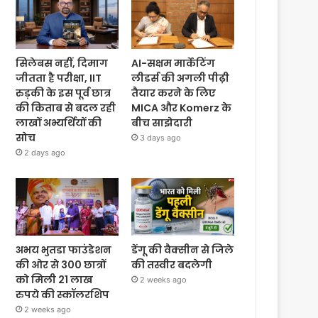
सिलेबस नहीं, दिमाग
AI-सक्षम मार्केटिंग
जीतता है परीक्षा, IIT
लीडर्स की अगली पीढ़ी
रुड़की के इस पूर्व छात्र
तैयार करने के लिए
की किताब से बदल रही
MICA और Komerz के
लाखों अभ्यर्थियों की
बीच साझेदारी
सोच
3 days ago
2 days ago
अभय भुतडा फाउंडेशन
डेंगू की वैक्सीन से जिले
की ओर से 300 छात्रों
की तस्वीर बदलेगी
को मिली 21 लाख
2 weeks ago
रुपये की स्कॉलरशिप
2 weeks ago