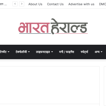
सिलेबस नहीं, दिमाग जीतता है परीक्षा, IIT रुड़की के इस पूर्व छात्र की किताब से बदल रही लाखों अभ्यर्थियों की सोच
About Us
Contact Us
Advertise with us
DM
टेनमेंट
टेक्नोलॉजी
लाइफस्टाइल
मनी / फाइनेंस
स्पोर्ट्स
अन्य