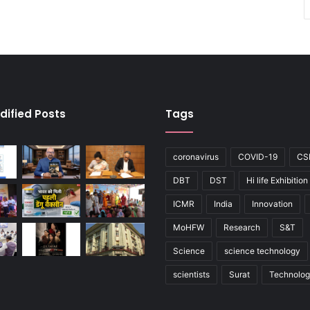
dified Posts
Tags
coronavirus
COVID-19
CS
DBT
DST
Hi life Exhibition
ICMR
India
Innovation
MoHFW
Research
S&T
Science
science technology
scientists
Surat
Technolo