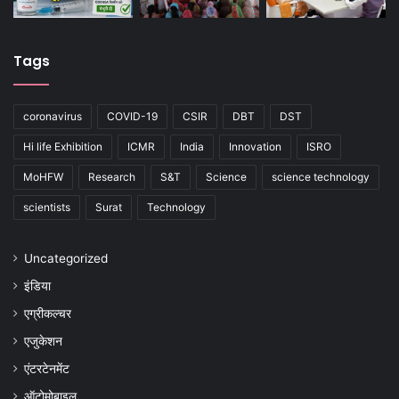
Tags
coronavirus
COVID-19
CSIR
DBT
DST
Hi life Exhibition
ICMR
India
Innovation
ISRO
MoHFW
Research
S&T
Science
science technology
scientists
Surat
Technology
Uncategorized
इंडिया
एग्रीकल्चर
एजुकेशन
एंटरटेनमेंट
ऑटोमोबाइल