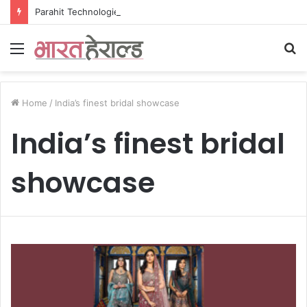
Parahit Technologies ने लॉन्च किया ParaEngage, भारत का एकीकृत AI-संचालित CPaaS प्लेटफॉर्म
Menu
S
fo
Home
/
India’s finest bridal showcase
India’s finest bridal
showcase