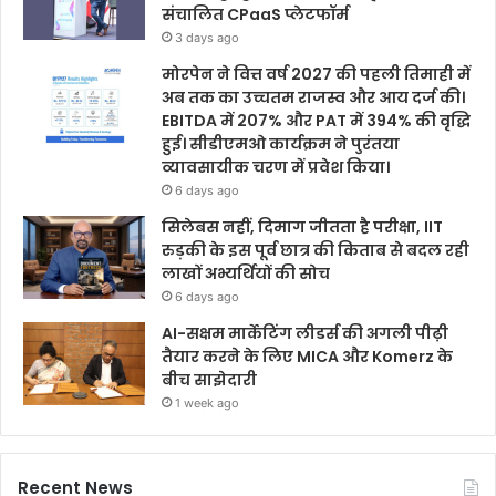
संचालित CPaaS प्लेटफॉर्म
3 days ago
मोरपेन ने वित्त वर्ष 2027 की पहली तिमाही में
अब तक का उच्चतम राजस्व और आय दर्ज की।
EBITDA में 207% और PAT में 394% की वृद्धि
हुई। सीडीएमओ कार्यक्रम ने पुरंतया
व्यावसायीक चरण में प्रवेश किया।
6 days ago
सिलेबस नहीं, दिमाग जीतता है परीक्षा, IIT
रुड़की के इस पूर्व छात्र की किताब से बदल रही
लाखों अभ्यर्थियों की सोच
6 days ago
AI-सक्षम मार्केटिंग लीडर्स की अगली पीढ़ी
तैयार करने के लिए MICA और Komerz के
बीच साझेदारी
1 week ago
Recent News