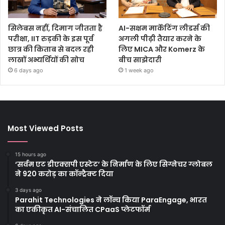
सिलेबस नहीं, दिमाग जीतता है
AI-सक्षम मार्केटिंग लीडर्स की
परीक्षा, IIT रुड़की के इस पूर्व
अगली पीढ़ी तैयार करने के
छात्र की किताब से बदल रही
लिए MICA और Komerz के
लाखों अभ्यर्थियों की सोच
बीच साझेदारी
6 days ago
1 week ago
Most Viewed Posts
15 hours ago
‘सर्वम एट डीएक्सपी एस्टेट’ के निर्माण के लिए सिग्नेचर ग्लोबल
ने 920 करोड़ का कॉन्ट्रैक्ट दिया
3 days ago
Parahit Technologies ने लॉन्च किया ParaEngage, भारत
का एकीकृत AI-संचालित CPaaS प्लेटफॉर्म