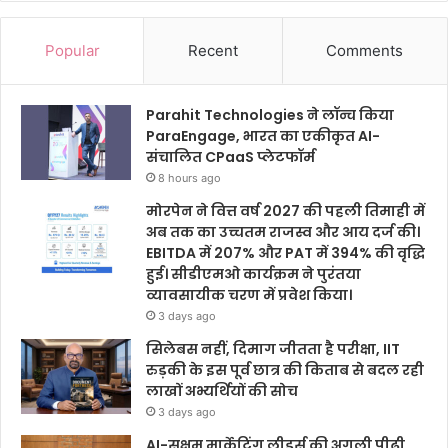
Popular
Recent
Comments
Parahit Technologies ने लॉन्च किया
ParaEngage, भारत का एकीकृत AI-
संचालित CPaaS प्लेटफॉर्म
8 hours ago
मोरपेन ने वित्त वर्ष 2027 की पहली तिमाही में
अब तक का उच्चतम राजस्व और आय दर्ज की।
EBITDA में 207% और PAT में 394% की वृद्धि
हुई। सीडीएमओ कार्यक्रम ने पुरंतया
व्यावसायीक चरण में प्रवेश किया।
3 days ago
सिलेबस नहीं, दिमाग जीतता है परीक्षा, IIT
रुड़की के इस पूर्व छात्र की किताब से बदल रही
लाखों अभ्यर्थियों की सोच
3 days ago
AI-सक्षम मार्केटिंग लीडर्स की अगली पीढ़ी