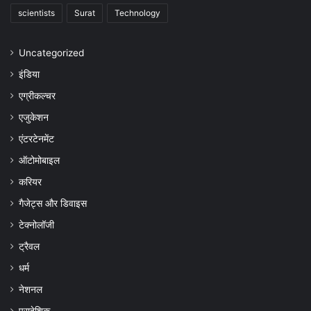
scientists
Surat
Technology
Uncategorized
इंडिया
एग्रीकल्चर
एजुकेशन
एंटरटेनमेंट
ऑटोमोबाइल
करियर
गैजेट्स और डिवाइस
टेक्नोलॉजी
ट्रैवल
धर्म
नेशनल
प्रादेशिक