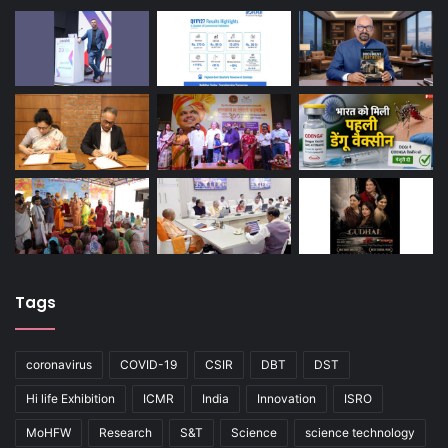
Tags
coronavirus
COVID-19
CSIR
DBT
DST
Hi life Exhibition
ICMR
India
Innovation
ISRO
MoHFW
Research
S&T
Science
science technology