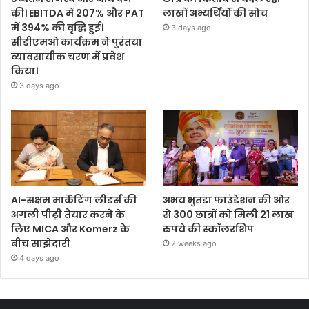
की। EBITDA में 207% और PAT
लाखों अभ्यर्थियों की सोच
में 394% की वृद्धि हुई।
3 days ago
सीडीएमओ कार्यक्रम ने पुरंतया
व्यावसायीक चरण में प्रवेश
किया।
3 days ago
AI-सक्षम मार्केटिंग लीडर्स की
अभय भुतडा फाउंडेशन की ओर
अगली पीढ़ी तैयार करने के
से 300 छात्रों को मिली 21 लाख
लिए MICA और Komerz के
रुपये की स्कॉलरशिप
बीच साझेदारी
2 weeks ago
4 days ago