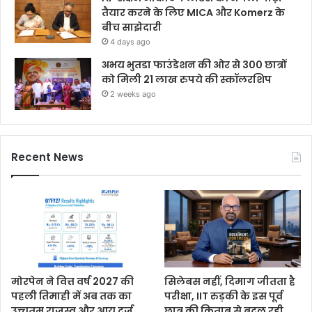
तैयार करने के लिए MICA और Komerz के
बीच साझेदारी
4 days ago
अभय भुतडा फाउंडेशन की ओर से 300 छात्रों
को मिली 21 लाख रुपये की स्कॉलरशिप
2 weeks ago
Recent News
मोरपेन ने वित्त वर्ष 2027 की
सिलेबस नहीं, दिमाग जीतता है
पहली तिमाही में अब तक का
परीक्षा, IIT रुड़की के इस पूर्व
उच्चतम राजस्व और आय दर्ज
छात्र की किताब से बदल रही