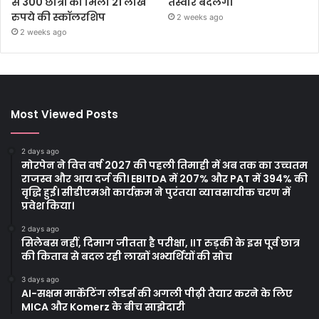
से 300 छात्रों को मिली 21 लाख
तस्वीर बदलेगी
रुपये की स्कॉलरशिप
2 weeks ago
2 weeks ago
Most Viewed Posts
2 days ago
मोरपेन ने वित्त वर्ष 2027 की पहली तिमाही में अब तक का उच्चतम
राजस्व और आय दर्ज की। EBITDA में 207% और PAT में 394% की
वृद्धि हुई। सीडीएमओ कार्यक्रम ने पुरंतया व्यावसायीक चरण में
प्रवेश किया।
2 days ago
सिलेबस नहीं, दिमाग जीतता है परीक्षा, IIT रुड़की के इस पूर्व छात्र
की किताब से बदल रही लाखों अभ्यर्थियों की सोच
3 days ago
AI-सक्षम मार्केटिंग लीडर्स की अगली पीढ़ी तैयार करने के लिए
MICA और Komerz के बीच साझेदारी