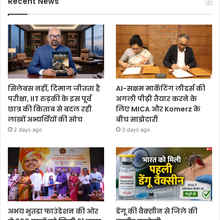
Recent News
सिलेबस नहीं, दिमाग जीतता है
AI-सक्षम मार्केटिंग लीडर्स की
परीक्षा, IIT रुड़की के इस पूर्व
अगली पीढ़ी तैयार करने के
छात्र की किताब से बदल रही
लिए MICA और Komerz के
लाखों अभ्यर्थियों की सोच
बीच साझेदारी
2 days ago
3 days ago
अभय भुतडा फाउंडेशन की ओर
डेंगू की वैक्सीन से जिले की