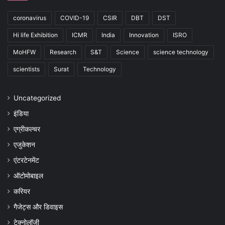
coronavirus
COVID-19
CSIR
DBT
DST
Hi life Exhibition
ICMR
India
Innovation
ISRO
MoHFW
Research
S&T
Science
science technology
scientists
Surat
Technology
Uncategorized
इंडिया
एग्रीकल्चर
एजुकेशन
एंटरटेनमेंट
ऑटोमोबाइल
करियर
गैजेट्स और डिवाइस
टेक्नोलॉजी