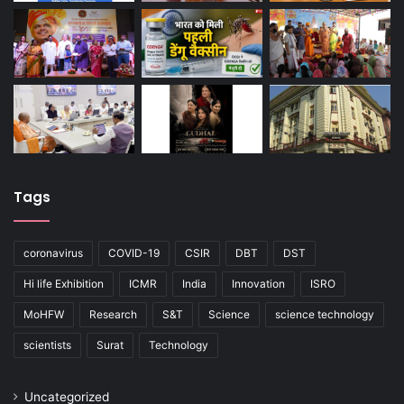
Tags
coronavirus
COVID-19
CSIR
DBT
DST
Hi life Exhibition
ICMR
India
Innovation
ISRO
MoHFW
Research
S&T
Science
science technology
scientists
Surat
Technology
Uncategorized